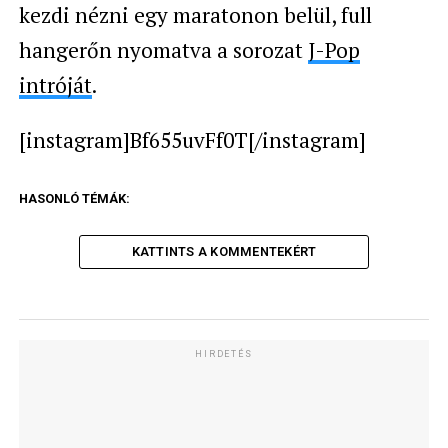
kezdi nézni egy maratonon belül, full
hangerőn nyomatva a sorozat
J-Pop
intró
ját
.
[instagram]Bf655uvFf0T[/instagram]
HASONLÓ TÉMÁK:
KATTINTS A KOMMENTEKÉRT
HIRDETÉS