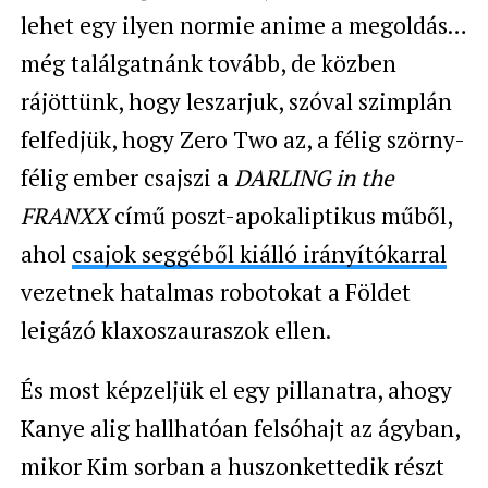
lehet egy ilyen normie anime a megoldás…
még találgatnánk tovább, de közben
rájöttünk, hogy leszarjuk, szóval szimplán
felfedjük, hogy
Zero Two az, a félig szörny-
félig ember csajszi a
DARLING in the
FRANXX
című poszt-apokaliptikus műből,
ahol
csajok seggéből kiálló irányítókarral
vezetnek hatalmas robotokat a Földet
leigázó
klaxoszauraszok ellen.
És most képzeljük el egy pillanatra, ahogy
Kanye alig hallhatóan felsóhajt az ágyban,
mikor Kim sorban a huszonkettedik részt