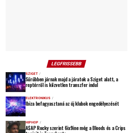
LEGFRISSEBB
SZIGET
Sűrűbben járnak majd a járatok a Sziget alatt, a
reptérről is közvetlen transzfer indul
ELEKTRONIKUS
Ibiza befagyasztaná az új klubok engedélyezését
HIPHOP
A$AP Rocky szerint 6ix9ine még a Bloods és a Crips