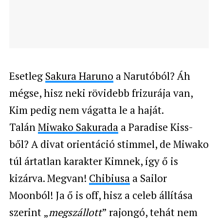
Esetleg
Sakura Haruno
a Narutóból? Áh
mégse, hisz neki rövidebb frizurája van,
Kim pedig nem vágatta le a haját.
Talán
Miwako Sakurada
a Paradise Kiss-
ből? A divat orientáció stimmel, de Miwako
túl ártatlan karakter Kimnek, így ő is
kizárva. Megvan!
Chibiusa
a Sailor
Moonból! Ja ő is off, hisz a celeb állítása
szerint „
megszállott
” rajongó, tehát nem