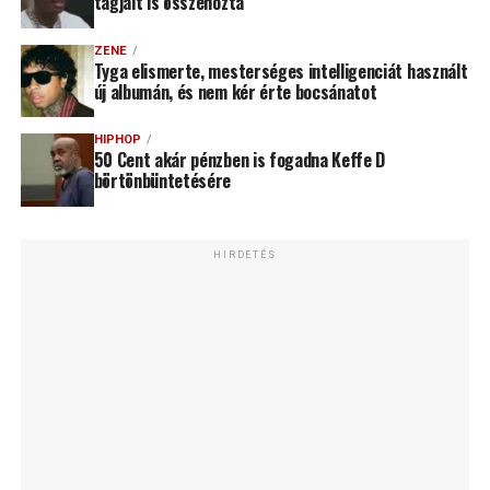
tagjait is összehozta
ZENE
Tyga elismerte, mesterséges intelligenciát használt
új albumán, és nem kér érte bocsánatot
HIPHOP
50 Cent akár pénzben is fogadna Keffe D
börtönbüntetésére
HIRDETÉS