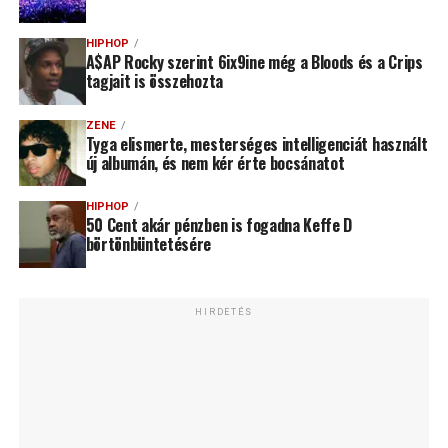
HIPHOP
A$AP Rocky szerint 6ix9ine még a Bloods és a Crips
tagjait is összehozta
ZENE
Tyga elismerte, mesterséges intelligenciát használt
új albumán, és nem kér érte bocsánatot
HIPHOP
50 Cent akár pénzben is fogadna Keffe D
börtönbüntetésére
HIRDETÉS