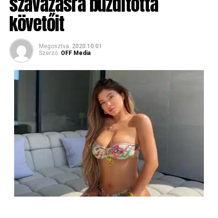
szavazásra buzdította
követőit
Megosztva
2020.10.01
Szerző:
OFF Media