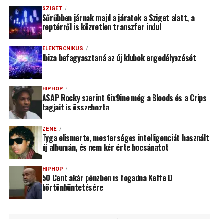
SZIGET
Sűrűbben járnak majd a járatok a Sziget alatt, a
reptérről is közvetlen transzfer indul
ELEKTRONIKUS
Ibiza befagyasztaná az új klubok engedélyezését
HIPHOP
A$AP Rocky szerint 6ix9ine még a Bloods és a Crips
tagjait is összehozta
ZENE
Tyga elismerte, mesterséges intelligenciát használt
új albumán, és nem kér érte bocsánatot
HIPHOP
50 Cent akár pénzben is fogadna Keffe D
börtönbüntetésére