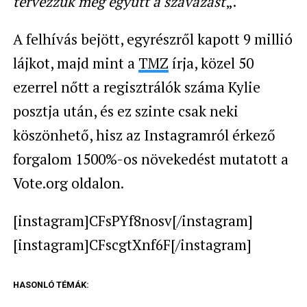
tervezzük meg együtt a szavazást
„.
A felhívás bejött, egyrészről kapott 9 millió
lájkot, majd mint a
TMZ
írja, közel 50
ezerrel nőtt a regisztrálók száma Kylie
posztja után, és ez szinte csak neki
köszönhető, hisz az Instagramról érkező
forgalom
1500%-os növekedést mutatott a
Vote.org oldalon.
[instagram]CFsPYf8nosv[/instagram]
[instagram]CFscgtXnf6F[/instagram]
HASONLÓ TÉMÁK: