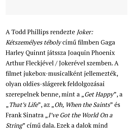
A Todd Phillips rendezte
Joker:
Kétszemélyes téboly
című filmben Gaga
Harley Quinnt játssza Joaquin Phoenix
Arthur Fleckjével / Jokerével szemben. A
filmet jukebox-musicalként jellemezték,
olyan oldies-slágerek feldolgozásai
szerepelnek benne, mint a „
Get Happy
”, a
„
That’s Life
”, az „
Oh, When the Saints
” és
Frank Sinatra „
I’ve Got the World On a
String
” című dala. Ezek a dalok mind