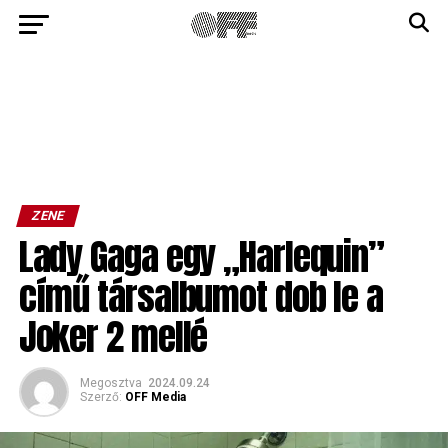
ZENE
Lady Gaga egy „Harlequin”
című társalbumot dob le a
Joker 2 mellé
Megosztva
2024.09.24
Szerző:
OFF Media