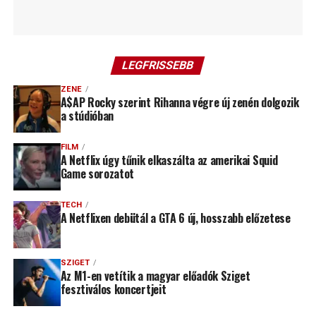
LEGFRISSEBB
ZENE
A$AP Rocky szerint Rihanna végre új zenén dolgozik
a stúdióban
FILM
A Netflix úgy tűnik elkaszálta az amerikai Squid
Game sorozatot
TECH
A Netflixen debütál a GTA 6 új, hosszabb előzetese
SZIGET
Az M1-en vetítik a magyar előadók Sziget
fesztiválos koncertjeit