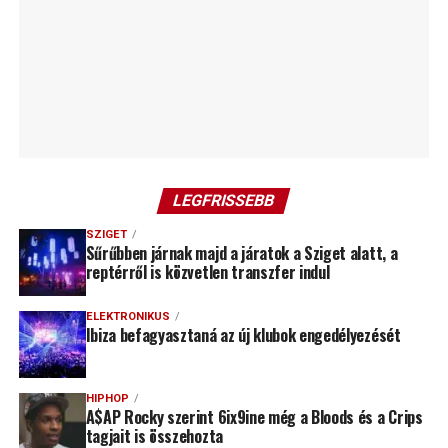
LEGFRISSEBB
SZIGET
Sűrűbben járnak majd a járatok a Sziget alatt, a
reptérről is közvetlen transzfer indul
ELEKTRONIKUS
Ibiza befagyasztaná az új klubok engedélyezését
HIPHOP
A$AP Rocky szerint 6ix9ine még a Bloods és a Crips
tagjait is összehozta