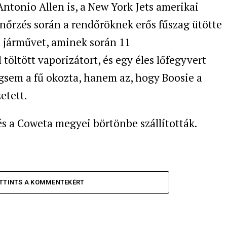
Antonio Allen is, a New York Jets amerikai
lenőrzés során a rendőröknek erős fűszag ütötte
a járművet, aminek során 11
öltött vaporizátort, és egy éles lőfegyvert
égsem a fű okozta, hanem az, hogy Boosie a
etett.
 és a Coweta megyei börtönbe szállították.
TTINTS A KOMMENTEKÉRT