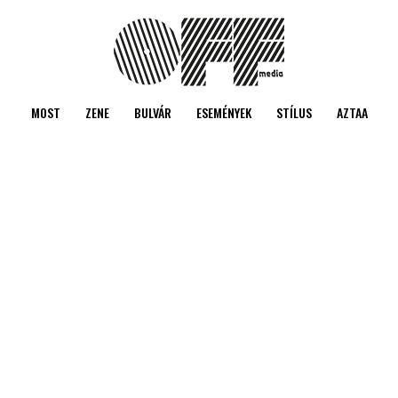
MOST
ZENE
BULVÁR
ESEMÉNYEK
STÍLUS
AZTAA