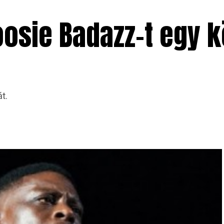
oosie Badazz-t egy k
t.