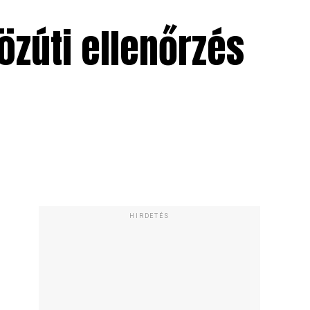
özúti ellenőrzés
HIRDETÉS