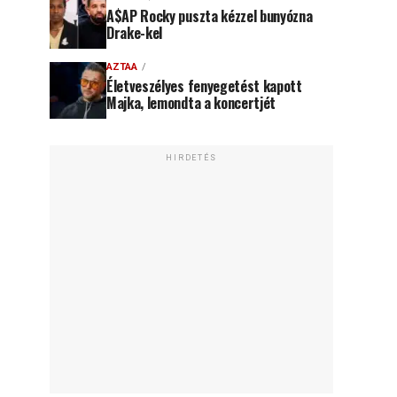
A$AP Rocky puszta kézzel bunyózna
Drake-kel
AZTAA
Életveszélyes fenyegetést kapott
Majka, lemondta a koncertjét
HIRDETÉS