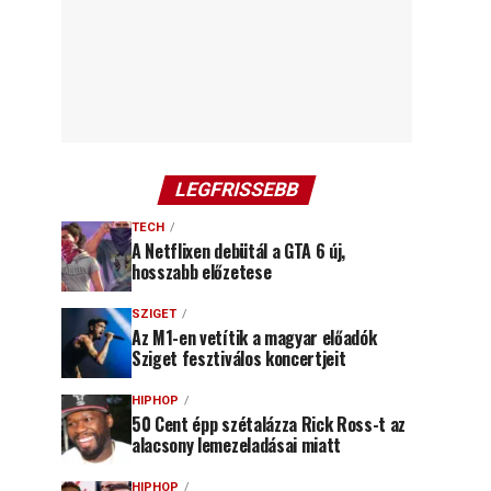
LEGFRISSEBB
TECH
A Netflixen debütál a GTA 6 új,
hosszabb előzetese
SZIGET
Az M1-en vetítik a magyar előadók
Sziget fesztiválos koncertjeit
HIPHOP
50 Cent épp szétalázza Rick Ross-t az
alacsony lemezeladásai miatt
HIPHOP