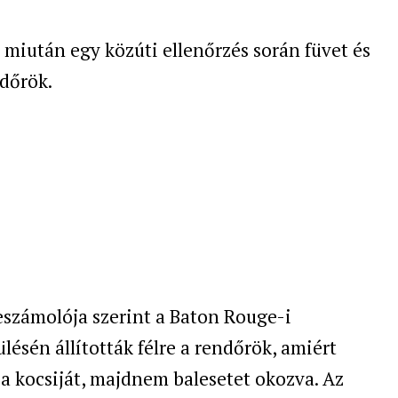
, miután egy közúti ellenőrzés során füvet és
ndőrök.
eszámolója szerint a Baton Rouge-i
ésén állították félre a rendőrök, amiért
e a kocsiját, majdnem balesetet okozva. Az