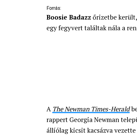
Forrás:
Boosie Badazz
őrizetbe került
egy fegyvert találtak nála a re
A
The Newman Times-Herald
b
rappert
Georgia Newman települ
állíólag kicsit kacsázva vezett