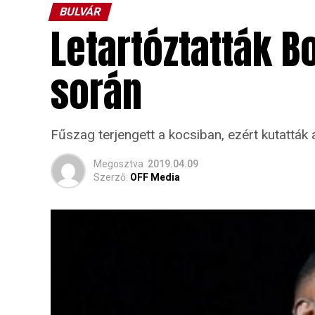
BULVÁR
Letartóztatták B
során
Fűszag terjengett a kocsiban, ezért kutatták á
Megosztva
2019.04.09
Szerző:
OFF Media