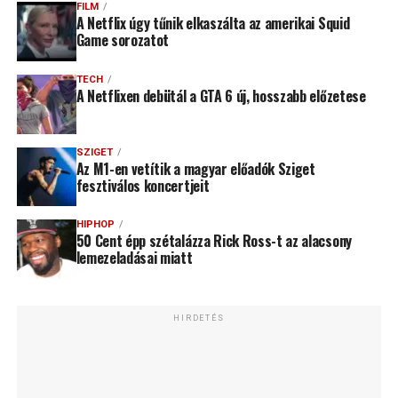
FILM
A Netflix úgy tűnik elkaszálta az amerikai Squid
Game sorozatot
TECH
A Netflixen debütál a GTA 6 új, hosszabb előzetese
SZIGET
Az M1-en vetítik a magyar előadók Sziget
fesztiválos koncertjeit
HIPHOP
50 Cent épp szétalázza Rick Ross-t az alacsony
lemezeladásai miatt
HIRDETÉS