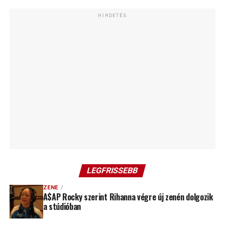
HIRDETÉS
LEGFRISSEBB
ZENE
A$AP Rocky szerint Rihanna végre új zenén dolgozik
a stúdióban