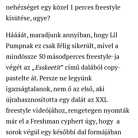
nehézséget egy közel 1 perces freestyle
kisütése, ugye?
Háááát, maradjunk annyiban, hogy Lil
Pumpnak ez csak félig sikerült, mivel a
mindössze 50 másodperces freestyle-ja
végét az „
E
sskeetit
” című dalából copy-
pastelte át. Persze ne legyünk
igazságtalanok, nem ő az első, aki
újrahasznosította egy dalát az XXL
freestyle videójához, rengetegen nyomták
már el a Freshman cyphert úgy, hogy a
sorok végül egy későbbi dal formájában