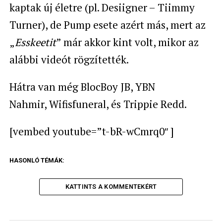
kaptak új életre (pl. Desiigner – Tiimmy
Turner), de Pump esete azért más, mert az
„
Esskeetit
” már akkor kint volt, mikor az
alábbi videót rögzítették.
Hátra van még BlocBoy JB, YBN
Nahmir, Wifisfuneral, és Trippie Redd.
[vembed youtube=”t-bR-wCmrq0″ ]
HASONLÓ TÉMÁK:
KATTINTS A KOMMENTEKÉRT