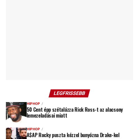
LEGFRISSEBB
HIPHOP
50 Cent épp szétalázza Rick Ross-t az alacsony
lemezeladásai miatt
HIPHOP
A$AP Rocky puszta kézzel bunyózna Drake-kel