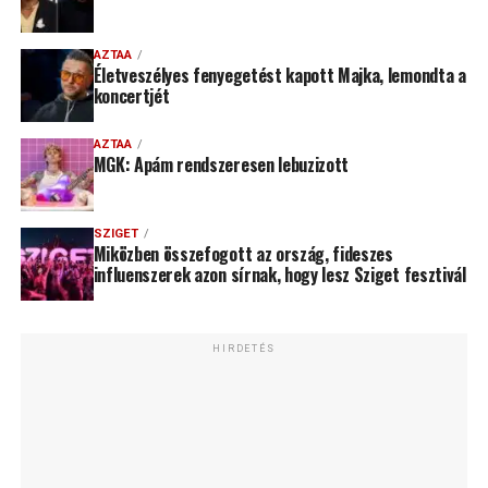
AZTAA
Életveszélyes fenyegetést kapott Majka, lemondta a
koncertjét
AZTAA
MGK: Apám rendszeresen lebuzizott
SZIGET
Miközben összefogott az ország, fideszes
influenszerek azon sírnak, hogy lesz Sziget fesztivál
HIRDETÉS