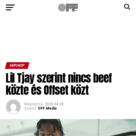
HIPHOP
Lil Tjay szerint nincs beef
közte és Offset közt
Megosztva
2026.04.30
Szerző:
OFF Media