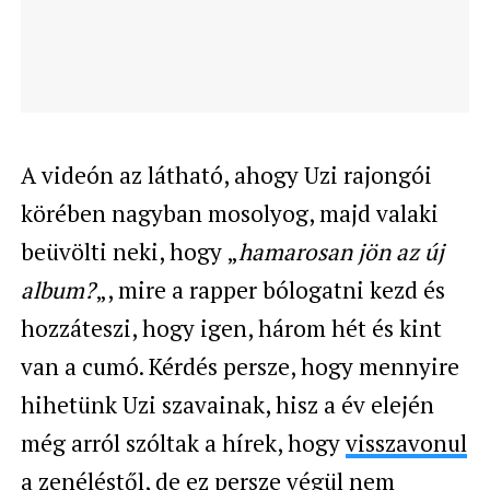
A videón az látható, ahogy Uzi rajongói
körében nagyban mosolyog, majd valaki
beüvölti neki, hogy „
hamarosan jön az új
album?
„, mire a rapper bólogatni kezd és
hozzáteszi, hogy igen, három hét és kint
van a cumó. Kérdés persze, hogy mennyire
hihetünk Uzi szavainak, hisz a év elején
még arról szóltak a hírek, hogy
visszavonul
a zenéléstől
, de ez persze végül nem