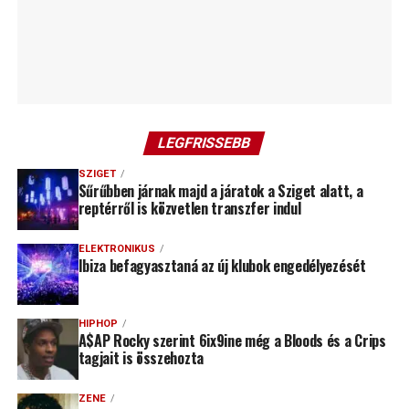
LEGFRISSEBB
SZIGET
Sűrűbben járnak majd a járatok a Sziget alatt, a
reptérről is közvetlen transzfer indul
ELEKTRONIKUS
Ibiza befagyasztaná az új klubok engedélyezését
HIPHOP
A$AP Rocky szerint 6ix9ine még a Bloods és a Crips
tagjait is összehozta
ZENE