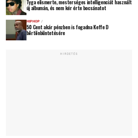
Tyga elismerte, mesterséges intelligenciát használt
új albumán, és nem kér érte bocsánatot
HIPHOP
50 Cent akár pénzben is fogadna Keffe D
börtönbüntetésére
HIRDETÉS