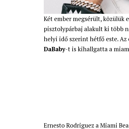
Két ember megsérült, közülük e
pisztolypárbaj alakult ki több
helyi idő szerint hétfő este. Az
DaBaby
-t is kihallgatta a mia
Ernesto Rodriguez a Miami Bea