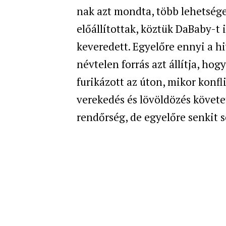
nak azt mondta, több lehetsége
előállítottak, köztük DaBaby-t 
keveredett. Egyelőre ennyi a h
névtelen forrás azt állítja, hog
furikázott az úton, mikor konf
verekedés és lövöldözés követet
rendőrség, de egyelőre senkit s