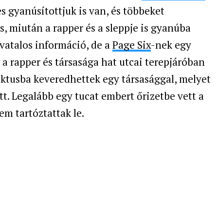
s gyanúsítottjuk is van, és többeket
is, miután a rapper és a sleppje is gyanúba
ivatalos információ, de a
Page Six
-nek egy
y a rapper és társasága hat utcai terepjáróban
liktusba keveredhettek egy társasággal, melyet
t. Legalább egy tucat embert őrizetbe vett a
em tartóztattak le.