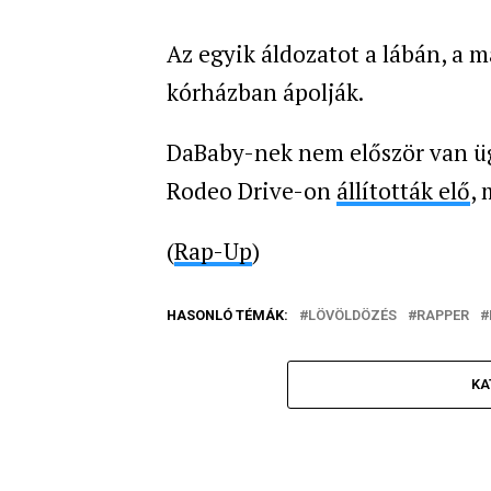
Az egyik áldozatot a lábán, a m
kórházban ápolják.
DaBaby-nek nem először van ügy
Rodeo Drive-on
állították elő
, 
(
Rap-Up
)
HASONLÓ TÉMÁK:
LÖVÖLDÖZÉS
RAPPER
KA