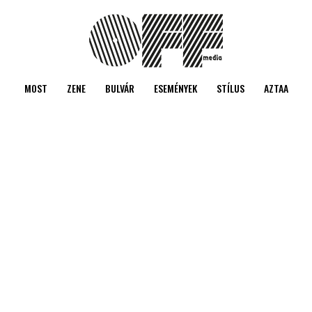
MOST
ZENE
BULVÁR
ESEMÉNYEK
STÍLUS
AZTAA