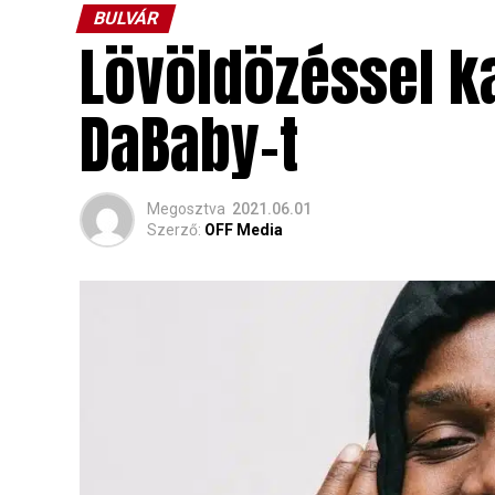
BULVÁR
Lövöldözéssel k
DaBaby-t
Megosztva
2021.06.01
Szerző:
OFF Media