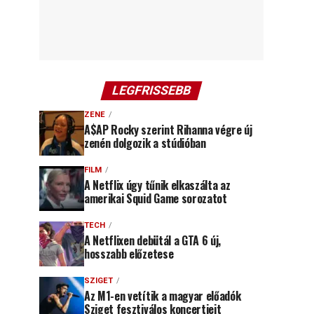
LEGFRISSEBB
ZENE
A$AP Rocky szerint Rihanna végre új
zenén dolgozik a stúdióban
FILM
A Netflix úgy tűnik elkaszálta az
amerikai Squid Game sorozatot
TECH
A Netflixen debütál a GTA 6 új,
hosszabb előzetese
SZIGET
Az M1-en vetítik a magyar előadók
Sziget fesztiválos koncertjeit