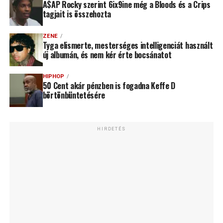
A$AP Rocky szerint 6ix9ine még a Bloods és a Crips
tagjait is összehozta
ZENE
Tyga elismerte, mesterséges intelligenciát használt
új albumán, és nem kér érte bocsánatot
HIPHOP
50 Cent akár pénzben is fogadna Keffe D
börtönbüntetésére
HIRDETÉS