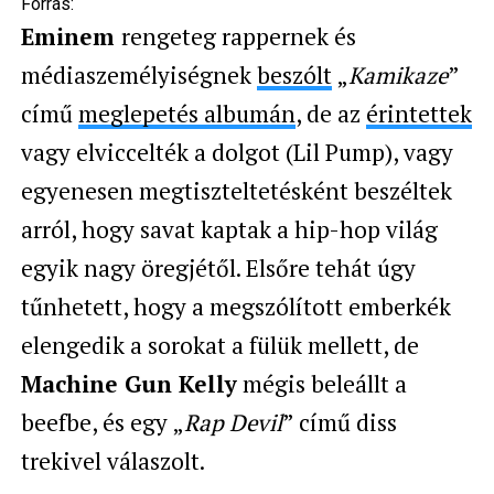
Forrás:
Eminem
rengeteg rappernek és
médiaszemélyiségnek
beszólt
„
Kamikaze
”
című
meglepetés albumán
, de az
érintettek
vagy elviccelték a dolgot (Lil Pump), vagy
egyenesen megtiszteltetésként beszéltek
arról, hogy savat kaptak a hip-hop világ
egyik nagy öregjétől. Elsőre tehát úgy
tűnhetett, hogy a megszólított emberkék
elengedik a sorokat a fülük mellett, de
Machine Gun Kelly
mégis beleállt a
beefbe, és egy „
Rap Devil
” című diss
trekivel válaszolt.