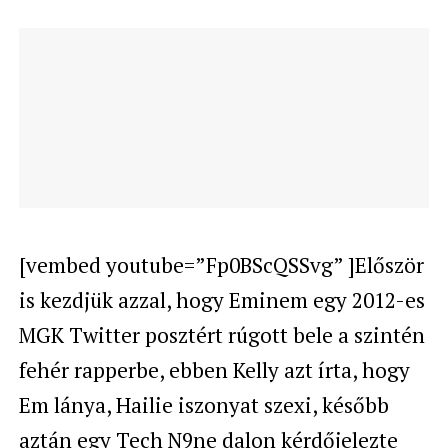
[vembed youtube=”Fp0BScQSSvg” ]Először
is kezdjük azzal, hogy Eminem egy 2012-es
MGK Twitter posztért rúgott bele a szintén
fehér rapperbe, ebben Kelly azt írta, hogy
Em lánya, Hailie iszonyat szexi, később
aztán egy Tech N9ne dalon kérdőjelezte