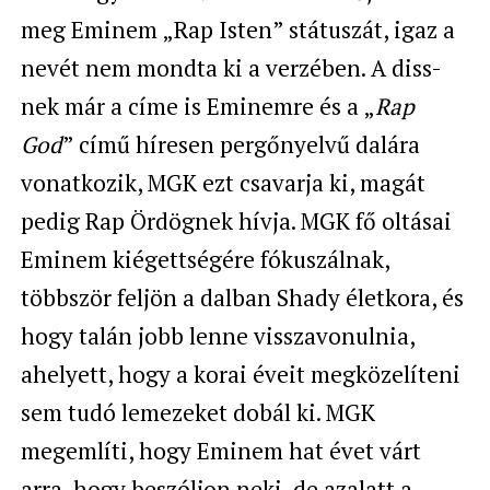
meg Eminem „Rap Isten” státuszát, igaz a
nevét nem mondta ki a verzében. A diss-
nek már a címe is Eminemre és a „
Rap
God
” című híresen pergőnyelvű dalára
vonatkozik, MGK ezt csavarja ki, magát
pedig Rap Ördögnek hívja. MGK fő oltásai
Eminem kiégettségére fókuszálnak,
többször feljön a dalban Shady életkora, és
hogy talán jobb lenne visszavonulnia,
ahelyett, hogy a korai éveit megközelíteni
sem tudó lemezeket dobál ki. MGK
megemlíti, hogy Eminem hat évet várt
arra, hogy beszóljon neki, de azalatt a