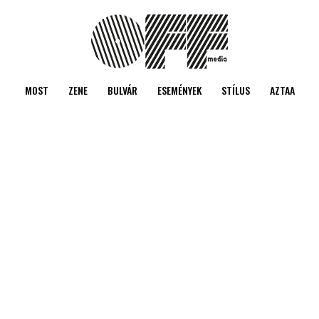
MOST
ZENE
BULVÁR
ESEMÉNYEK
STÍLUS
AZTAA