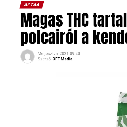
AZTAA
Magas THC tartal
polcairól a kend
Megosztva
2021.09.20
Szerző:
OFF Media