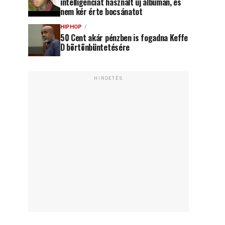
intelligenciát használt új albumán, és
nem kér érte bocsánatot
HIPHOP
50 Cent akár pénzben is fogadna Keffe
D börtönbüntetésére
HIRDETÉS