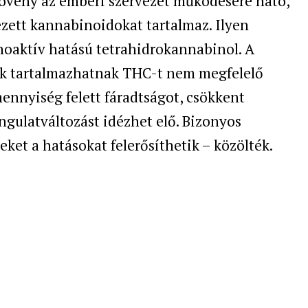
növény az emberi szervezet működésére ható,
zett kannabinoidokat tartalmaz. Ilyen
hoaktív hatású tetrahidrokannabinol. A
ek tartalmazhatnak THC-t nem megfelelő
mennyiség felett fáradtságot, csökkent
ngulatváltozást idézhet elő. Bizonyos
ket a hatásokat felerősíthetik – közölték.