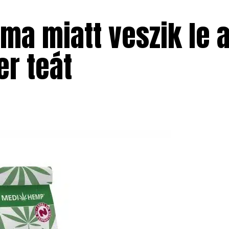
ma miatt veszik le 
er teát