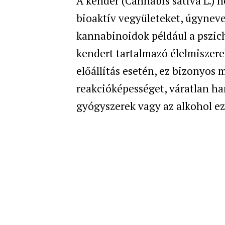
A kender (Cannabis sativa L.) 
bioaktív vegyületeket, úgyneve
kannabinoidok például a pszic
kendert tartalmazó élelmiszer
előállítás esetén, ez bizonyos 
reakcióképességet, váratlan ha
gyógyszerek vagy az alkohol eze