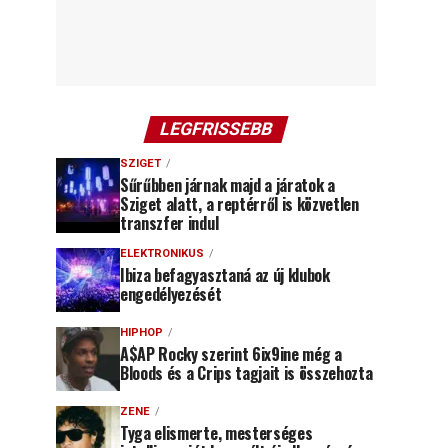
LEGFRISSEBB
SZIGET
Sűrűbben járnak majd a járatok a
Sziget alatt, a reptérről is közvetlen
transzfer indul
ELEKTRONIKUS
Ibiza befagyasztaná az új klubok
engedélyezését
HIPHOP
A$AP Rocky szerint 6ix9ine még a
Bloods és a Crips tagjait is összehozta
ZENE
Tyga elismerte, mesterséges