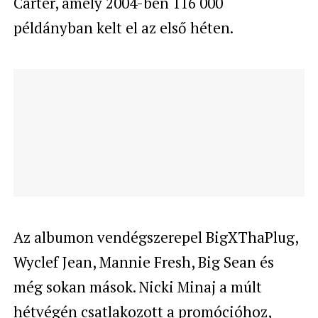
Carter, amely 2004-ben 116 000
példányban kelt el az első héten.
Az albumon vendégszerepel BigXThaPlug,
Wyclef Jean, Mannie Fresh, Big Sean és
még sokan mások. Nicki Minaj a múlt
hétvégén csatlakozott a promócióhoz,