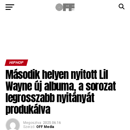
HIPHOP
Második helyen nyitott Lil
Wayne új albuma, a sorozat
legrosszabb nyitányát
produkálva
Megosztva
2025.06.16
Szerző:
OFF Media