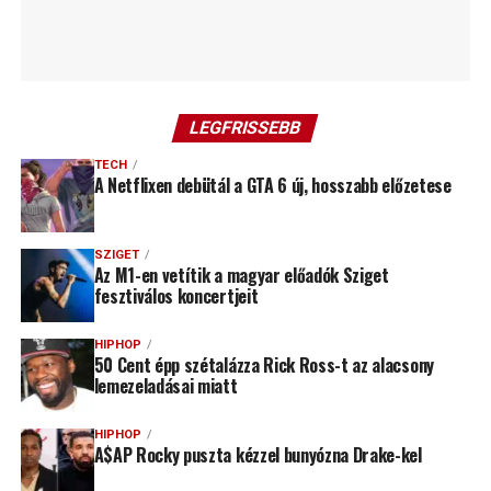
LEGFRISSEBB
TECH
A Netflixen debütál a GTA 6 új, hosszabb előzetese
SZIGET
Az M1-en vetítik a magyar előadók Sziget
fesztiválos koncertjeit
HIPHOP
50 Cent épp szétalázza Rick Ross-t az alacsony
lemezeladásai miatt
HIPHOP
A$AP Rocky puszta kézzel bunyózna Drake-kel