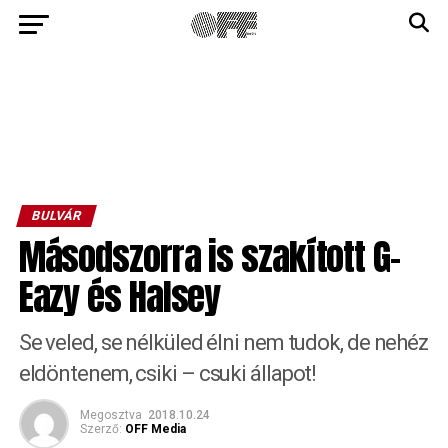
BULVÁR
Másodszorra is szakított G-
Eazy és Halsey
Se veled, se nélküled élni nem tudok, de nehéz
eldöntenem, csiki – csuki állapot!
Megosztva
2018.10.24
Szerző:
OFF Media