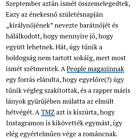
Szeptember aztán ismét összemelegedtek,
Eazy az énekesnő születésnapján
„királynőjének” nevezte barátnőjét és
hálálkodott, hogy mennyire jó, hogy
együtt lehetnek. Hát, úgy tűnik a
boldogság nem tartott sokáig, mert most
ismét szétmentek. A
People magazinnak
egy forrás elárulta, hogy egyelőre(?) úgy
tűnik végleg szakítottak, és a rapper máris
lányok gyűrűjében múlatta az elmúlt
hétvégét. A
TMZ
azt is kiszúrta, hogy
Instagramon is kikövették egymást, így
elég egyértelműen vége a románcnak.