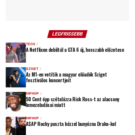
LEGFRISSEBB
TECH
A Netflixen debütál a GTA 6 új, hosszabb előzetese
SZIGET
Az M1-en vetítik a magyar előadók Sziget
fesztiválos koncertjeit
HIPHOP
50 Cent épp szétalázza Rick Ross-t az alacsony
lemezeladásai miatt
HIPHOP
A$AP Rocky puszta kézzel bunyózna Drake-kel