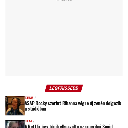
LEGFRISSEBB
ZENE
A$AP Rocky szerint Rihanna végre új zenén dolgozik
a stúdióban
FILM
A Netflix úgy tűnik elkaszálta az amerikai Squid