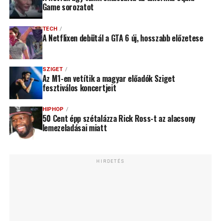
Game sorozatot
TECH
A Netflixen debütál a GTA 6 új, hosszabb előzetese
SZIGET
Az M1-en vetítik a magyar előadók Sziget
fesztiválos koncertjeit
HIPHOP
50 Cent épp szétalázza Rick Ross-t az alacsony
lemezeladásai miatt
HIRDETÉS