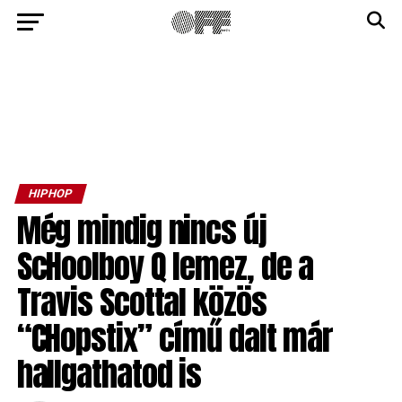
HIPHOP
Még mindig nincs új
ScHoolboy Q lemez, de a
Travis Scottal közös
“CHopstix” című dalt már
hallgathatod is