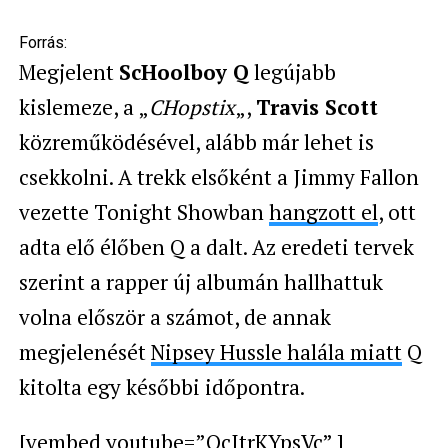
Forrás:
Megjelent
ScHoolboy Q
legújabb
kislemeze, a „
CHopstix
„,
Travis Scott
közreműködésével, alább már lehet is
csekkolni. A trekk elsőként a Jimmy Fallon
vezette Tonight Showban
hangzott el
, ott
adta elő élőben Q a dalt. Az eredeti tervek
szerint a rapper új albumán hallhattuk
volna először a számot, de annak
megjelenését
Nipsey Hussle halála miatt
Q
kitolta egy későbbi időpontra.
[vembed youtube=”QcItrKYpsVc” ]