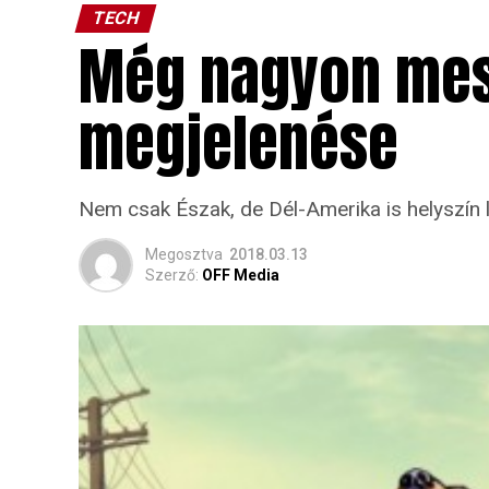
TECH
Még nagyon mes
megjelenése
Nem csak Észak, de Dél-Amerika is helyszín l
Megosztva
2018.03.13
Szerző:
OFF Media