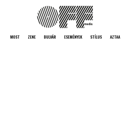
MOST
ZENE
BULVÁR
ESEMÉNYEK
STÍLUS
AZTAA