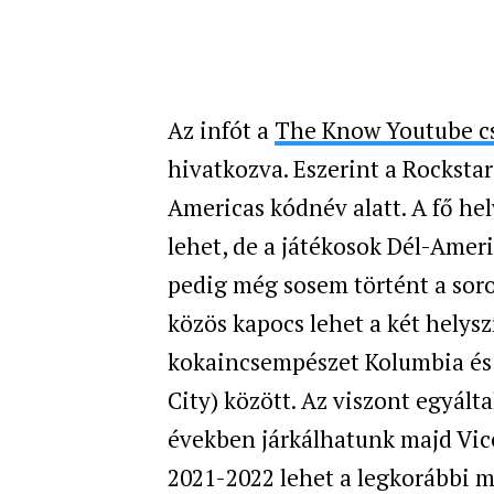
Az infót a
The Know Youtube c
hivatkozva. Eszerint a Rockstar
Americas kódnév alatt. A fő he
lehet, de a játékosok Dél-Ameri
pedig még sosem történt a soro
közös kapocs lehet a két helysz
kokaincsempészet Kolumbia és M
City) között. Az viszont egyálta
években járkálhatunk majd Vice 
2021-2022 lehet a legkorábbi m