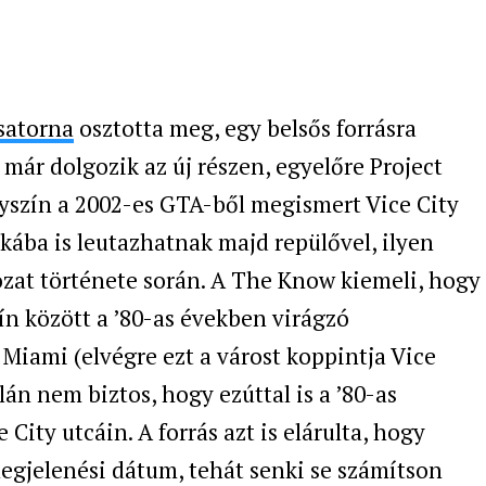
satorna
osztotta meg, egy belsős forrásra
 már dolgozik az új részen, egyelőre Project
lyszín a 2002-es GTA-ből megismert Vice City
kába is leutazhatnak majd repülővel, ilyen
zat története során. A The Know kiemeli, hogy
ín között a ’80-as években virágzó
iami (elvégre ezt a várost koppintja Vice
lán nem biztos, hogy ezúttal is a ’80-as
City utcáin. A forrás azt is elárulta, hogy
egjelenési dátum, tehát senki se számítson