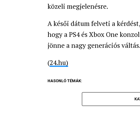
közeli megjelenésre.
A késői dátum felveti a kérdést
hogy a PS4 és Xbox One konzolo
jönne a nagy generációs váltás
(
24.hu)
HASONLÓ TÉMÁK:
KA