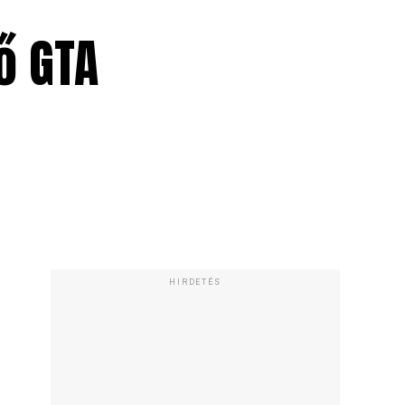
ő GTA
HIRDETÉS