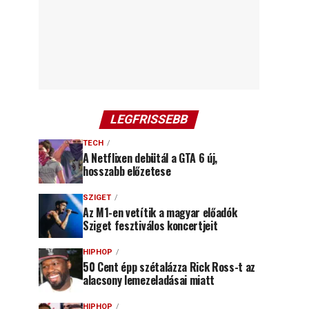
LEGFRISSEBB
TECH
A Netflixen debütál a GTA 6 új,
hosszabb előzetese
SZIGET
Az M1-en vetítik a magyar előadók
Sziget fesztiválos koncertjeit
HIPHOP
50 Cent épp szétalázza Rick Ross-t az
alacsony lemezeladásai miatt
HIPHOP