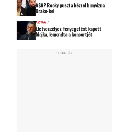
A$AP Rocky puszta kézzel bunyózna
Drake-kel
AZTAA
Életveszélyes fenyegetést kapott
Majka, lemondta a koncertjét
HIRDETÉS