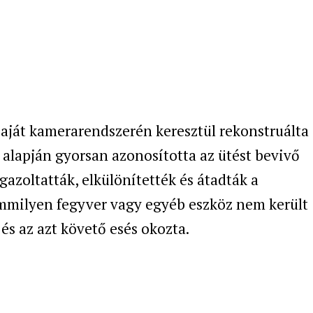
 saját kamerarendszerén keresztül rekonstruálta
 alapján gyorsan azonosította az ütést bevivő
igazoltatták, elkülönítették és átadták a
mmilyen fegyver vagy egyéb eszköz nem került
s és az azt követő esés okozta.