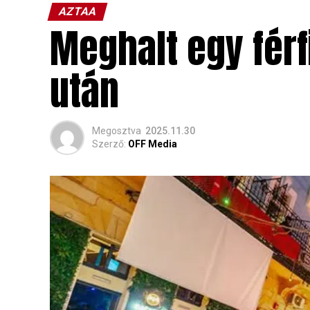
AZTAA
Meghalt egy férf
után
Megosztva
2025.11.30
Szerző:
OFF Media