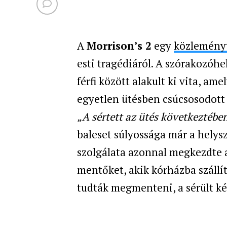
A
Morrison’s 2
egy
közleményt
esti tragédiáról. A szórakozóhe
férfi között alakult ki vita, ame
egyetlen ütésben csúcsosodott 
„A sértett az ütés következtében 
baleset súlyossága már a helysz
szolgálata azonnal megkezdte a
mentőket, akik kórházba szállí
tudták megmenteni, a sérült ké