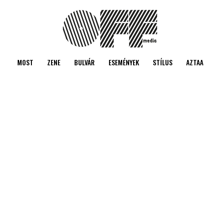
MOST
ZENE
BULVÁR
ESEMÉNYEK
STÍLUS
AZTAA