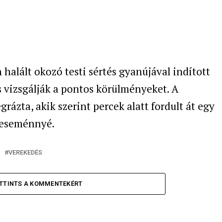
n halált okozó testi sértés gyanújával indított
is vizsgálják a pontos körülményeket. A
rázta, akik szerint percek alatt fordult át egy
 eseménnyé.
VEREKEDÉS
TTINTS A KOMMENTEKÉRT