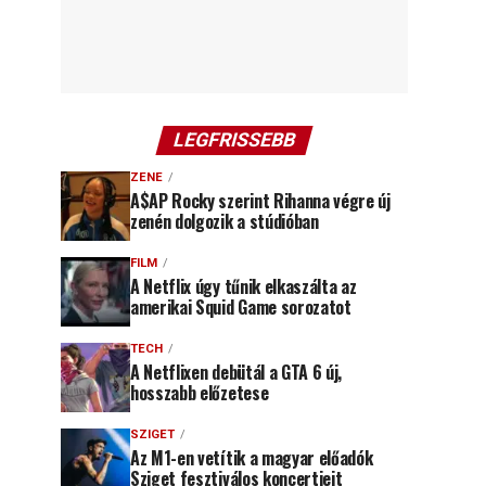
LEGFRISSEBB
ZENE
A$AP Rocky szerint Rihanna végre új
zenén dolgozik a stúdióban
FILM
A Netflix úgy tűnik elkaszálta az
amerikai Squid Game sorozatot
TECH
A Netflixen debütál a GTA 6 új,
hosszabb előzetese
SZIGET
Az M1-en vetítik a magyar előadók
Sziget fesztiválos koncertjeit