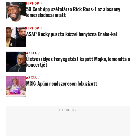
HIPHOP
50 Cent épp szétalázza Rick Ross-t az alacsony
lemezeladásai miatt
HIPHOP
A$AP Rocky puszta kézzel bunyózna Drake-kel
AZTAA
Életveszélyes fenyegetést kapott Majka, lemondta a
koncertjét
AZTAA
MGK: Apám rendszeresen lebuzizott
HIRDETÉS