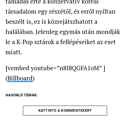
támadás érte a konzervatív koreai
társadalom egy részétől, és erről nyíltan
beszélt is, ez is közrejátszhatott a
halálában. Jelenleg egymás után mondják
le a K-Pop sztárok a fellépéseiket az eset
miatt.
[vembed youtube=”n8I8QGFA1oM” ]
(
Billboard
)
HASONLÓ TÉMÁK:
KATTINTS A KOMMENTEKÉRT