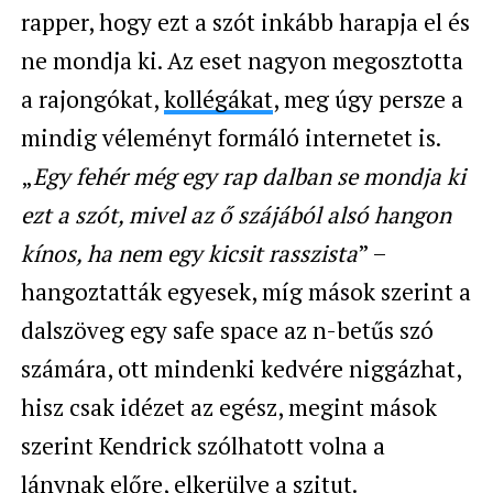
rapper, hogy ezt a szót inkább harapja el és
ne mondja ki. Az eset nagyon megosztotta
a rajongókat,
kollégákat
, meg úgy persze a
mindig véleményt formáló internetet is.
„
Egy fehér még egy rap dalban se mondja ki
ezt a szót, mivel az ő szájából alsó hangon
kínos, ha nem egy kicsit rasszista
” –
hangoztatták egyesek, míg mások szerint a
dalszöveg egy safe space az n-betűs szó
számára, ott mindenki kedvére niggázhat,
hisz csak idézet az egész, megint mások
szerint Kendrick szólhatott volna a
lánynak előre, elkerülve a szitut.