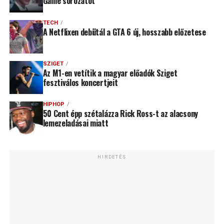
Game sorozatot
TECH
A Netflixen debütál a GTA 6 új, hosszabb előzetese
SZIGET
Az M1-en vetítik a magyar előadók Sziget
fesztiválos koncertjeit
HIPHOP
50 Cent épp szétalázza Rick Ross-t az alacsony
lemezeladásai miatt
HIRDETÉS