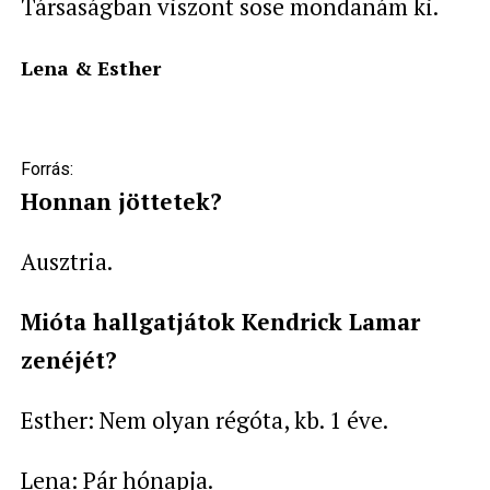
Társaságban viszont sose mondanám ki.
Lena & Esther
Forrás:
Honnan jöttetek?
Ausztria.
Mióta hallgatjátok Kendrick Lamar
zenéjét?
Esther: Nem olyan régóta, kb. 1 éve.
Lena: Pár hónapja.