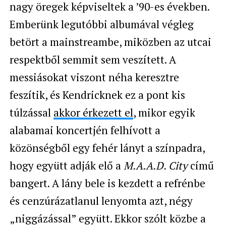
nagy öregek képviseltek a ’90-es években.
Emberünk legutóbbi albumával végleg
betört a mainstreambe, miközben az utcai
respektből semmit sem veszített. A
messiásokat viszont néha keresztre
feszítik, és Kendricknek ez a pont kis
túlzással
akkor érkezett el
, mikor egyik
alabamai koncertjén felhívott a
közönségből egy fehér lányt a színpadra,
hogy együtt adják elő a
M.A.A.D. City
című
bangert. A lány bele is kezdett a refrénbe
és cenzúrázatlanul lenyomta azt, négy
„niggázással” együtt. Ekkor szólt közbe a