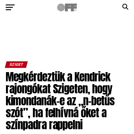
SZIGET
Megkérdeztük a Kendrick
rajongókat Szigeten, hogy
kimondanák-e az „n-betűs
szót”, ha felhívná őket a
színpadra rappelni