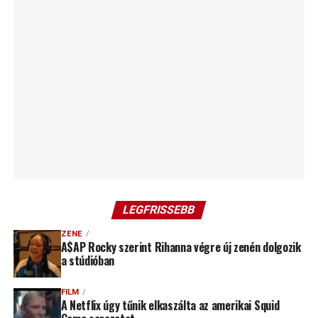
LEGFRISSEBB
ZENE
A$AP Rocky szerint Rihanna végre új zenén dolgozik
a stúdióban
FILM
A Netflix úgy tűnik elkaszálta az amerikai Squid