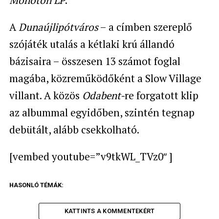
A
Dunaújlipótváros
– a címben szereplő
szójáték utalás a kétlaki krú állandó
bázisaira – összesen 13 számot foglal
magába, közreműködőként a Slow Village
villant. A közös
Odabent-
re forgatott klip
az albummal egyidőben, szintén tegnap
debütált, alább csekkolható.
[vembed youtube=”v9tkWL_TVz0″ ]
HASONLÓ TÉMÁK:
KATTINTS A KOMMENTEKÉRT