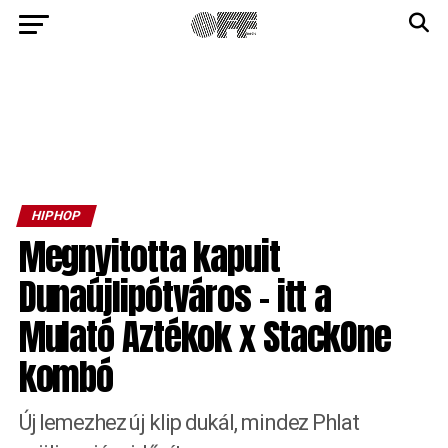
HIPHOP
Megnyitotta kapuit
Dunaújlipótváros – itt a
Mulató Aztékok x StackOne
kombó
Új lemezhez új klip dukál, mindez Phlat