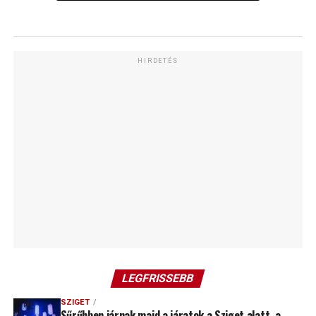
HIRDETÉS
LEGFRISSEBB
SZIGET
Sűrűbben járnak majd a járatok a Sziget alatt, a