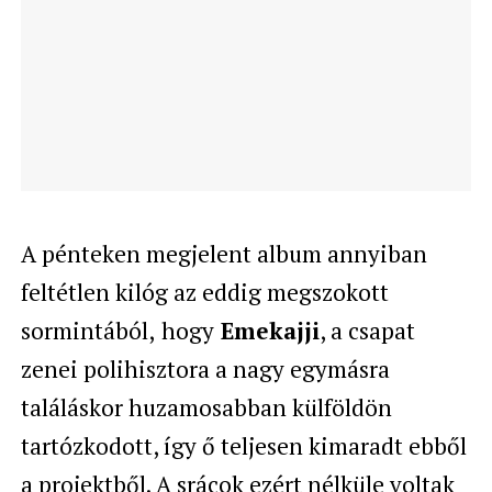
A pénteken megjelent album annyiban
feltétlen kilóg az eddig megszokott
sormintából,
hogy
Emekajji
, a csapat
zenei polihisztora a nagy egymásra
találáskor huzamosabban külföldön
tartózkodott, így ő teljesen kimaradt ebből
a projektből. A srácok ezért nélküle voltak