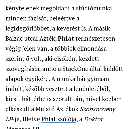
kénytelenek megoldani a stúdiómunka
minden fázisát, beleértve a
legidegőrlőbbet, a keverést is. A másik
Balzac utcai Azték,
Phlat
természetesen
végig jelen van, a többiek elmondása
szerint ő volt, aki elsőként kezdett
szövegírásba anno a StackOne által küldött
alapok egyikére. A munka bár gyorsan
indult, később vesztett a lendületéből,
kicsit háttérbe is szorult tán, mivel közben
elkészült a Mulató Aztékok
Szobanövény
LP
-je, Illetve
Phlat szólója
, a
Doktor
Monoton LP
.