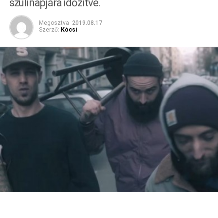
szülinapjára időzítve.
Megosztva
2019.08.17
Szerző:
Kócsi