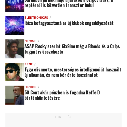
reptérről is közvetlen transzfer indul
ELEKTRONIKUS
Ibiza befagyasztaná az új klubok engedélyezését
HIPHOP
A$AP Rocky szerint 6ix9ine még a Bloods és a Crips
tagjait is összehozta
ZENE
Tyga elismerte, mesterséges intelligenciát használt
új albumán, és nem kér érte bocsánatot
HIPHOP
50 Cent akár pénzben is fogadna Keffe D
börtönbüntetésére
HIRDETÉS