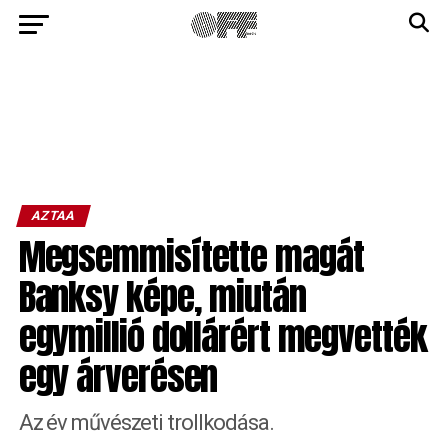
AZTAA
Megsemmisítette magát
Banksy képe, miután
egymillió dollárért megvették
egy árverésen
Az év művészeti trollkodása.