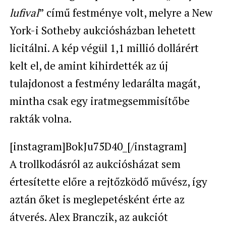
lufival
” című festménye volt, melyre a New
York-i Sotheby aukciósházban lehetett
licitálni. A kép végül 1,1 millió dollárért
kelt el, de amint kihirdették az új
tulajdonost a festmény ledarálta magát,
mintha csak egy iratmegsemmisítőbe
rakták volna.
[instagram]BokJu75D40_[/instagram]
A trollkodásról az aukciósházat sem
értesítette előre a rejtőzködő művész, így
aztán őket is meglepetésként érte az
átverés. Alex Branczik, az aukciót