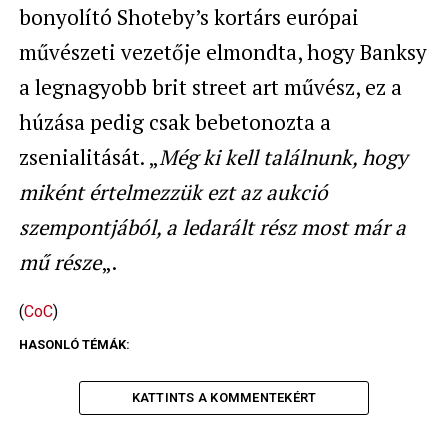
bonyolító Shoteby’s kortárs európai
művészeti vezetője elmondta, hogy Banksy
a legnagyobb brit street art művész, ez a
húzása pedig csak bebetonozta a
zsenialitását. „
Még ki kell találnunk, hogy
miként értelmezzük ezt az aukció
szempontjából, a ledarált rész most már a
mű része
„.
(
CoC
)
HASONLÓ TÉMÁK:
KATTINTS A KOMMENTEKÉRT