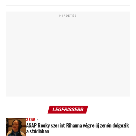
HIRDETÉS
LEGFRISSEBB
ZENE
A$AP Rocky szerint Rihanna végre új zenén dolgozik
a stúdióban