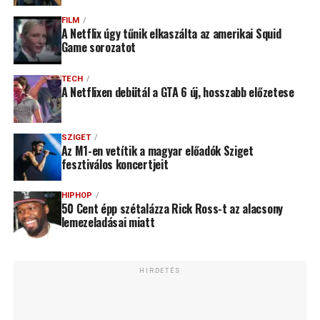
FILM
A Netflix úgy tűnik elkaszálta az amerikai Squid
Game sorozatot
TECH
A Netflixen debütál a GTA 6 új, hosszabb előzetese
SZIGET
Az M1-en vetítik a magyar előadók Sziget
fesztiválos koncertjeit
HIPHOP
50 Cent épp szétalázza Rick Ross-t az alacsony
lemezeladásai miatt
HIRDETÉS