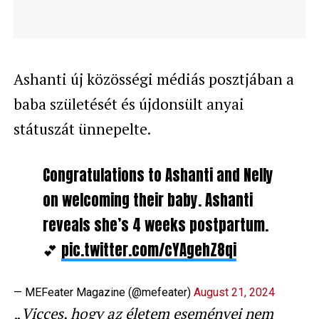
Ashanti új közösségi médiás posztjában a
baba születését és újdonsült anyai
státuszát ünnepelte.
Congratulations to Ashanti and Nelly
on welcoming their baby. Ashanti
reveals she’s 4 weeks postpartum.
💕
pic.twitter.com/cYAgehZ8qi
— MEFeater Magazine (@mefeater)
August 21, 2024
„
Vicces, hogy az életem eseményei nem