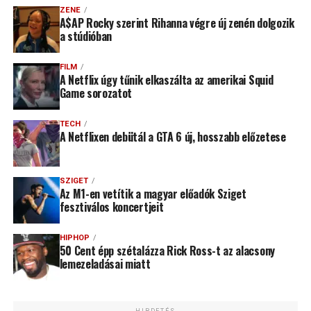
ZENE
A$AP Rocky szerint Rihanna végre új zenén dolgozik
a stúdióban
FILM
A Netflix úgy tűnik elkaszálta az amerikai Squid
Game sorozatot
TECH
A Netflixen debütál a GTA 6 új, hosszabb előzetese
SZIGET
Az M1-en vetítik a magyar előadók Sziget
fesztiválos koncertjeit
HIPHOP
50 Cent épp szétalázza Rick Ross-t az alacsony
lemezeladásai miatt
HIRDETÉS