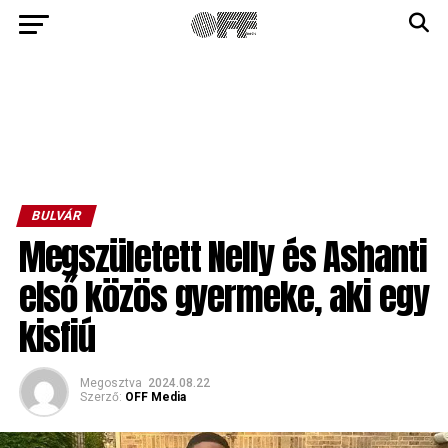
BULVÁR
Megszületett Nelly és Ashanti
első közös gyermeke, aki egy
kisfiú
Megosztva
2024.08.22
Szerző:
OFF Media