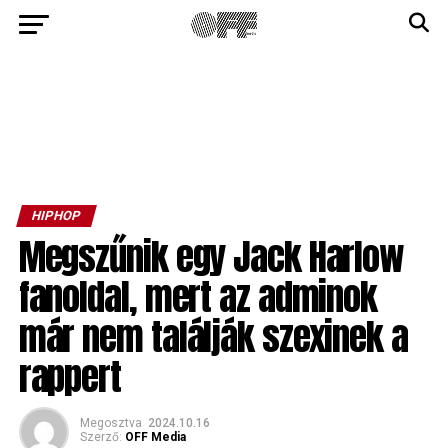
HIPHOP
Megszűnik egy Jack Harlow
fanoldal, mert az adminok
már nem találják szexinek a
rappert
Megosztva
2024.10.16
Szerző:
OFF Media