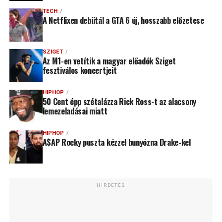
TECH
A Netflixen debütál a GTA 6 új, hosszabb előzetese
SZIGET
Az M1-en vetítik a magyar előadók Sziget
fesztiválos koncertjeit
HIPHOP
50 Cent épp szétalázza Rick Ross-t az alacsony
lemezeladásai miatt
HIPHOP
A$AP Rocky puszta kézzel bunyózna Drake-kel
HIRDETÉS