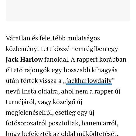
Váratlan és felettébb mulatságos
közleményt tett közzé nemrégiben egy
Jack Harlow
fanoldal. A rappert korábban
éltető rajongók egy hosszabb kihagyás
után tértek vissza a „
jackharlowdaily
”
nevű Insta oldalra, ahol nem a rapper új
turnéjáról, vagy közelgő új
megjelenéseiről, esetleg egy új
fotósorozatról posztoltak, hanem arról,
hogy befejezték az oldal működtetését,