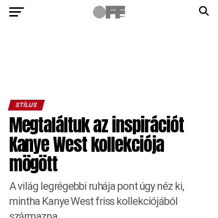
STÍLUS
Megtaláltuk az inspirációt
Kanye West kollekciója
mögött
A világ legrégebbi ruhája pont úgy néz ki,
mintha Kanye West friss kollekciójából
származna.