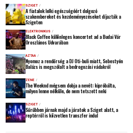
SZIGET
A fiatalok lelki egészségéért dolgozó
szakembereket és kezdeményezéseket díjazták a
Szigeten
ELEKTRONIKUS
Black Coffee különleges koncertet ad a Budai Vár
Oroszlános Udvarában
AZTAA
Nyomoz a rendőrség a DJ Oti-buli miatt, Sebestyén
Balázs is megszólalt a bedrogozási vádakról
ZENE
The Weeknd mégsem dobja a nevét: kipróbálta,
milyen lenne nélküle, de nem tetszett neki
SZIGET
Sűrűbben járnak majd a járatok a Sziget alatt, a
reptérről is közvetlen transzfer indul