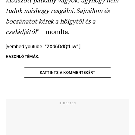
tudok máshogy reagálni. Sajnálom és
bocsánatot kérek a hölgytől és a
családjától
” – mondta.
[vembed youtube=”2Xd6DdQtLiw” ]
HASONLÓ TÉMÁK:
KATTINTS A KOMMENTEKÉRT
HIRDETÉS