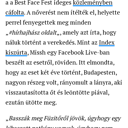
a a Best Face Fest ideges
közleményben
cáfolta
. A nőverést nem ítélték el, helyette
perrel fenyegettek meg minden
„
#hírhajhász
oldalt
„, amely azt írta, hogy
náluk történt a verekedés. Mint az
Index
kiszúrta
, Missh egy Facebook Live-ban
beszélt az esetről, röviden. Itt elmondta,
hogy az eset két éve történt, Budapesten,
nagyon részeg volt, rányomult a lányra, aki
visszautasította őt és leöntötte piával,
ezután ütötte meg.
„
Basszák meg Füzitőről jövök, úgyhogy egy
kibaszott patkány vagyok, úgyhogy nem