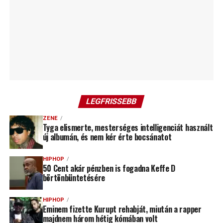
LEGFRISSEBB
ZENE
Tyga elismerte, mesterséges intelligenciát használt
új albumán, és nem kér érte bocsánatot
HIPHOP
50 Cent akár pénzben is fogadna Keffe D
börtönbüntetésére
HIPHOP
Eminem fizette Kurupt rehabját, miután a rapper
majdnem három hétig kómában volt