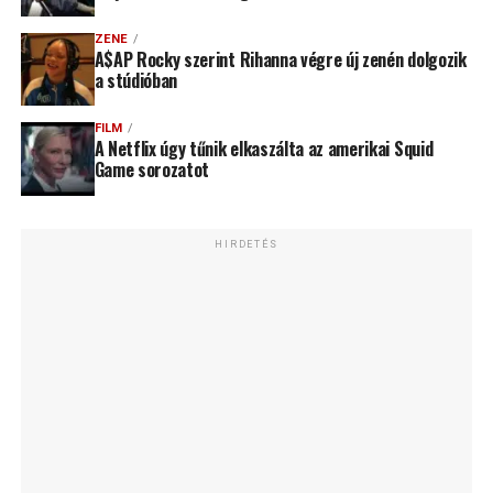
ZENE
A$AP Rocky szerint Rihanna végre új zenén dolgozik
a stúdióban
FILM
A Netflix úgy tűnik elkaszálta az amerikai Squid
Game sorozatot
HIRDETÉS