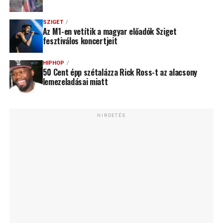
SZIGET
Az M1-en vetítik a magyar előadók Sziget
fesztiválos koncertjeit
HIPHOP
50 Cent épp szétalázza Rick Ross-t az alacsony
lemezeladásai miatt
HIRDETÉS