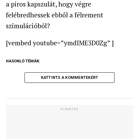
a piros kapszulát, hogy végre
felébredhessek ebből a félrement
szimulációból?
[vembed youtube=”ymdIME3D0Zg” ]
HASONLÓ TÉMÁK:
KATTINTS A KOMMENTEKÉRT
HIRDETÉS