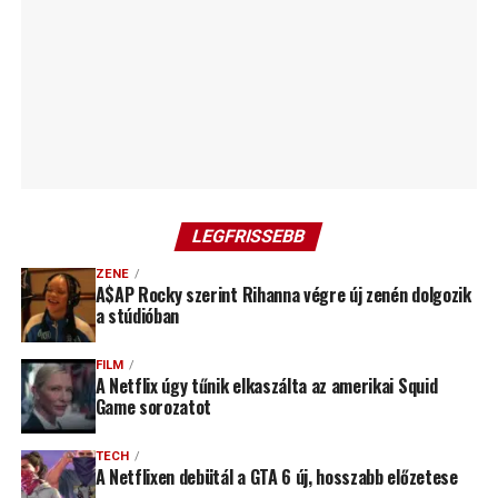
LEGFRISSEBB
ZENE
A$AP Rocky szerint Rihanna végre új zenén dolgozik
a stúdióban
FILM
A Netflix úgy tűnik elkaszálta az amerikai Squid
Game sorozatot
TECH
A Netflixen debütál a GTA 6 új, hosszabb előzetese