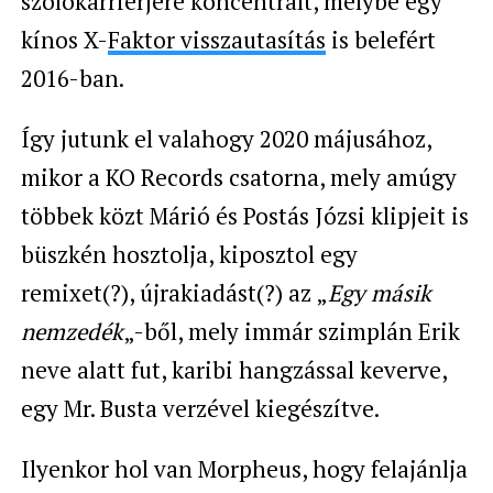
szólókarrierjére koncentrált, melybe egy
kínos X-
Faktor visszautasítás
is belefért
2016-ban.
Így jutunk el valahogy 2020 májusához,
mikor a KO Records csatorna, mely amúgy
többek közt Márió és Postás Józsi klipjeit is
büszkén hosztolja, kiposztol egy
remixet(?), újrakiadást(?) az „
Egy másik
nemzedék
„-ből, mely immár szimplán Erik
neve alatt fut, karibi hangzással keverve,
egy Mr. Busta verzével kiegészítve.
Ilyenkor hol van Morpheus, hogy felajánlja