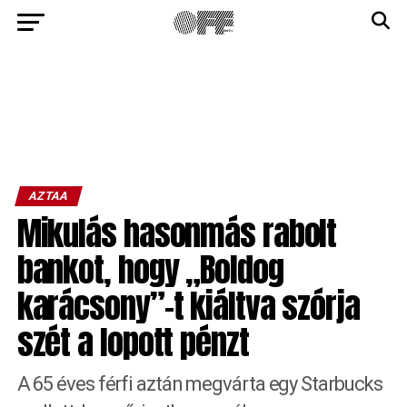
AZTAA
Mikulás hasonmás rabolt
bankot, hogy „Boldog
karácsony”-t kiáltva szórja
szét a lopott pénzt
A 65 éves férfi aztán megvárta egy Starbucks