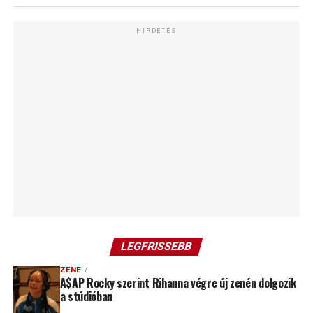
HIRDETÉS
LEGFRISSEBB
ZENE
A$AP Rocky szerint Rihanna végre új zenén dolgozik
a stúdióban