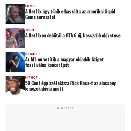
FILM
A Netflix úgy tűnik elkaszálta az amerikai Squid
Game sorozatot
TECH
A Netflixen debütál a GTA 6 új, hosszabb előzetese
SZIGET
Az M1-en vetítik a magyar előadók Sziget
fesztiválos koncertjeit
HIPHOP
50 Cent épp szétalázza Rick Ross-t az alacsony
lemezeladásai miatt
HIRDETÉS