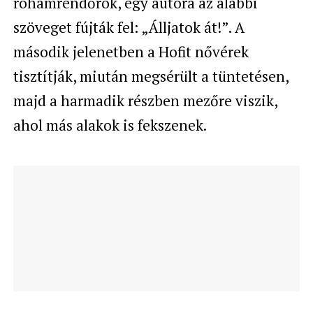
rohamrendőrök, egy autóra az alábbi
szöveget fújták fel: „Álljatok át!”. A
második jelenetben a Hofit nővérek
tisztítják, miután megsérült a tüntetésen,
majd a harmadik részben mezőre viszik,
ahol más alakok is fekszenek.