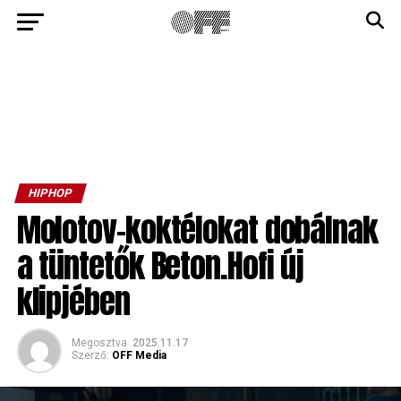
HIPHOP
Molotov-koktélokat dobálnak
a tüntetők Beton.Hofi új
klipjében
Megosztva
2025.11.17
Szerző:
OFF Media