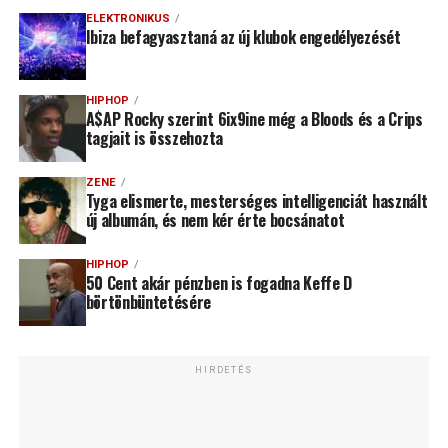
ELEKTRONIKUS
Ibiza befagyasztaná az új klubok engedélyezését
HIPHOP
A$AP Rocky szerint 6ix9ine még a Bloods és a Crips
tagjait is összehozta
ZENE
Tyga elismerte, mesterséges intelligenciát használt
új albumán, és nem kér érte bocsánatot
HIPHOP
50 Cent akár pénzben is fogadna Keffe D
börtönbüntetésére
HIRDETÉS