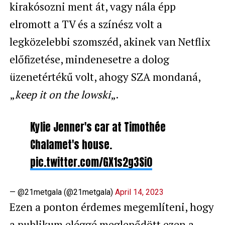
kirakósozni ment át, vagy nála épp
elromott a TV és a színész volt a
legközelebbi szomszéd, akinek van Netflix
előfizetése, mindenesetre a dolog
üzenetértékű volt, ahogy SZA mondaná,
„
keep it on the lowski
„.
Kylie Jenner's car at Timothée
Chalamet's house.
pic.twitter.com/GX1s2g3Si0
— @21metgala (@21metgala)
April 14, 2023
Ezen a ponton érdemes megemlíteni, hogy
a publikum eléggé meglepődött ezen a