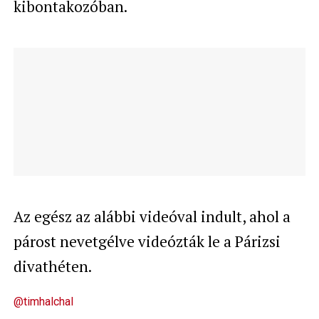
kibontakozóban.
Az egész az alábbi videóval indult, ahol a
párost nevetgélve videózták le a Párizsi
divathéten.
@timhalchal