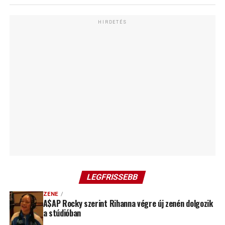
HIRDETÉS
LEGFRISSEBB
ZENE
A$AP Rocky szerint Rihanna végre új zenén dolgozik
a stúdióban