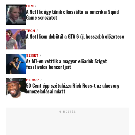
FILM
A Netflix úgy tűnik elkaszálta az amerikai Squid
Game sorozatot
TECH
A Netflixen debütál a GTA 6 új, hosszabb előzetese
SZIGET
Az M1-en vetítik a magyar előadók Sziget
fesztiválos koncertjeit
HIPHOP
50 Cent épp szétalázza Rick Ross-t az alacsony
lemezeladásai miatt
HIRDETÉS