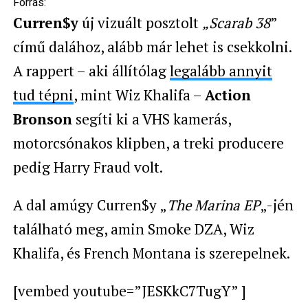
Forrás:
Curren$y
új vizuált posztolt
„Scarab 38
”
című dalához, alább már lehet is csekkolni.
A rappert – aki állítólag
legalább annyit
tud tépni
, mint Wiz Khalifa –
Action
Bronson
segíti ki a VHS kamerás,
motorcsónakos klipben, a treki producere
pedig Harry Fraud volt.
A dal amúgy Curren$y „
The Marina EP
„-jén
található meg, amin
Smoke DZA, Wiz
Khalifa, és
French Montana is szerepelnek.
[vembed youtube=”JESKkC7TugY” ]