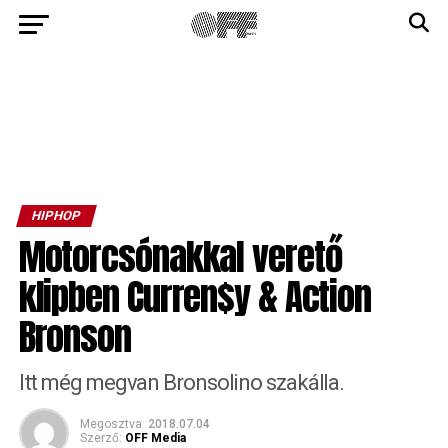
HIPHOP
Motorcsónakkal verető
klipben Curren$y & Action
Bronson
Itt még megvan Bronsolino szakálla.
Megosztva
2018.07.04
Szerző:
OFF Media