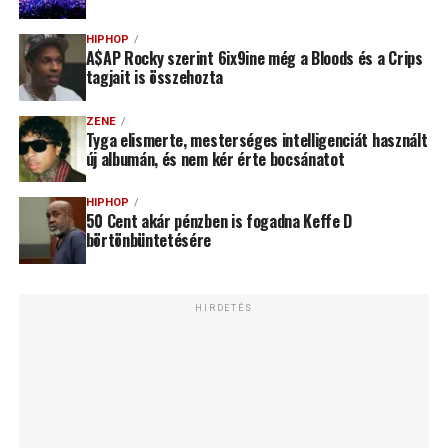
HIPHOP
A$AP Rocky szerint 6ix9ine még a Bloods és a Crips
tagjait is összehozta
ZENE
Tyga elismerte, mesterséges intelligenciát használt
új albumán, és nem kér érte bocsánatot
HIPHOP
50 Cent akár pénzben is fogadna Keffe D
börtönbüntetésére
HIRDETÉS