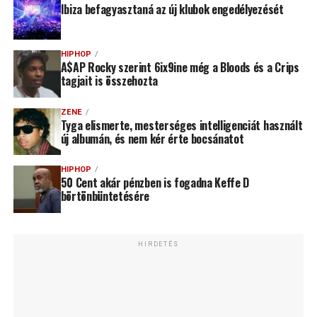
Ibiza befagyasztaná az új klubok engedélyezését
HIPHOP
A$AP Rocky szerint 6ix9ine még a Bloods és a Crips
tagjait is összehozta
ZENE
Tyga elismerte, mesterséges intelligenciát használt
új albumán, és nem kér érte bocsánatot
HIPHOP
50 Cent akár pénzben is fogadna Keffe D
börtönbüntetésére
HIRDETÉS