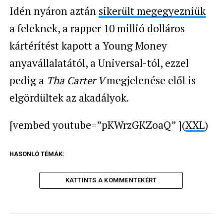
Idén nyáron aztán
sikerült megegyezniük
a feleknek, a rapper 10 millió dolláros
kártérítést kapott a Young Money
anyavállalatától, a Universal-tól, ezzel
pedig a
Tha Carter V
megjelenése elől is
elgördültek az akadályok.
[vembed youtube=”pKWrzGKZoaQ” ](
XXL
)
HASONLÓ TÉMÁK:
KATTINTS A KOMMENTEKÉRT