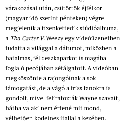
várakozásai után, csütörtök éjfélkor
(magyar idő szerint pénteken) végre
megjelenik a tizenkettedik stúdióalbuma,
a
Tha Carter V
. Weezy egy videóüzenetben
tudatta a világgal a dátumot, miközben a
hatalmas, fél deszkaparkot is magába
foglaló pecójában sétálgatott. A videóban
megköszönte a rajongóinak a sok
támogatást, de a vágó a friss fanokra is
gondolt, mivel feliratozták Wayne szavait,
hátha valaki nem értené mit mond,
vélhetően kodeines itallal a kezében.