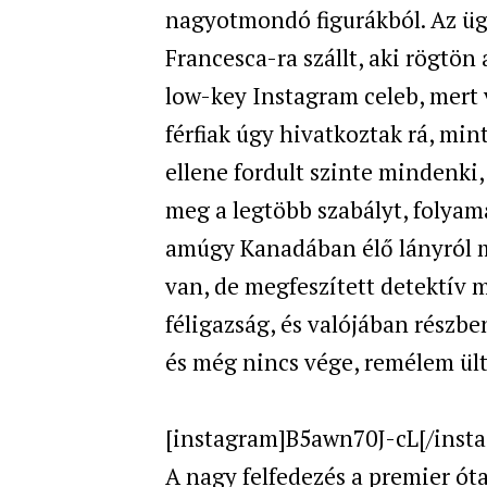
nagyotmondó figurákból. Az üg
Francesca-ra szállt, aki rögtön
low-key Instagram celeb, mert 
férfiak úgy hivatkoztak rá, min
ellene fordult szinte mindenki,
meg a legtöbb szabályt, folyam
amúgy Kanadában élő lányról mi
van, de megfeszített detektív 
féligazság, és valójában részbe
és még nincs vége, remélem ült
[instagram]B5awn70J-cL[/inst
A nagy felfedezés a premier óta