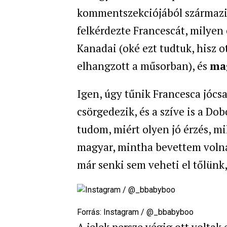
kommentszekciójából származik
felkérdezte Francescát, milyen
Kanadai (oké ezt tudtuk, hisz ot
elhangzott a műsorban), és
ma
Igen, úgy tűnik Francesca jócsa
csörgedezik, és a szíve is a D
tudom, miért olyen jó érzés, mi
magyar, mintha bevettem volna 
már senki sem veheti el tőlünk
Forrás:
Instagram / @_bbabyboo