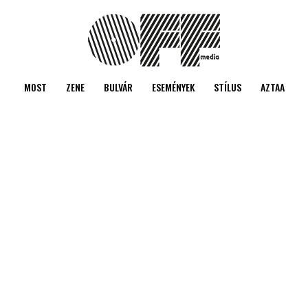
MOST
ZENE
BULVÁR
ESEMÉNYEK
STÍLUS
AZTAA