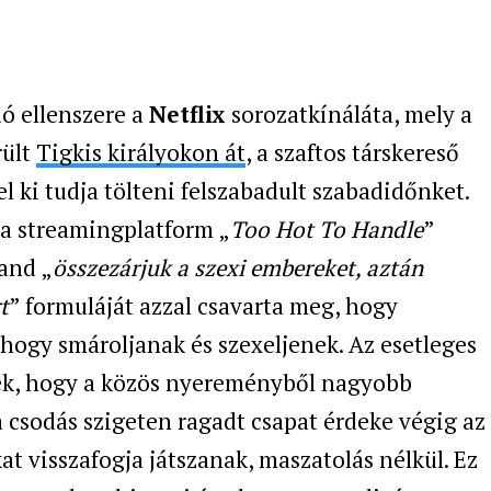
ó ellenszere a
Netflix
sorozatkínáláta, mely a
rült
Tigkis királyokon át
, a szaftos társkereső
 ki tudja tölteni felszabadult szabadidőnket.
 a streamingplatform „
Too Hot To Handle
”
land „
összezárjuk a szexi embereket, aztán
t
” formuláját azzal csavarta meg, hogy
 hogy smároljanak és szexeljenek. Az esetleges
ék, hogy a közös nyereményből nagyobb
a csodás szigeten ragadt csapat érdeke végig az
 visszafogja játszanak, maszatolás nélkül. Ez