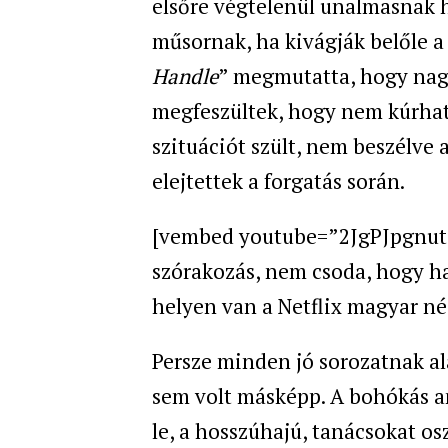
elsőre végtelenül unalmasnak 
műsornak, ha kivágják belőle a 
Handle
” megmutatta, hogy nagy
megfeszültek, hogy nem kúrhat
szituációt szült, nem beszélve 
elejtettek a forgatás során.
[vembed youtube=”2JgPJpgnut
szórakozás, nem csoda, hogy h
helyen van a Netflix magyar néz
Persze minden jó sorozatnak ala
sem volt másképp. A bohókás an
le, a hosszúhajú, tanácsokat os