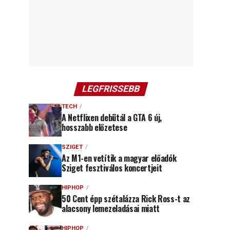
LEGFRISSEBB
TECH
A Netflixen debütál a GTA 6 új,
hosszabb előzetese
SZIGET
Az M1-en vetítik a magyar előadók
Sziget fesztiválos koncertjeit
HIPHOP
50 Cent épp szétalázza Rick Ross-t az
alacsony lemezeladásai miatt
HIPHOP