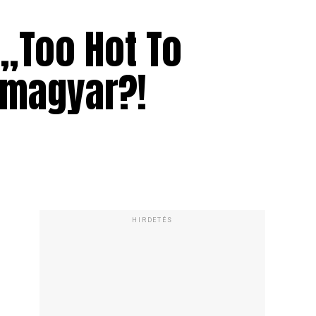
 „Too Hot To
 magyar?!
HIRDETÉS