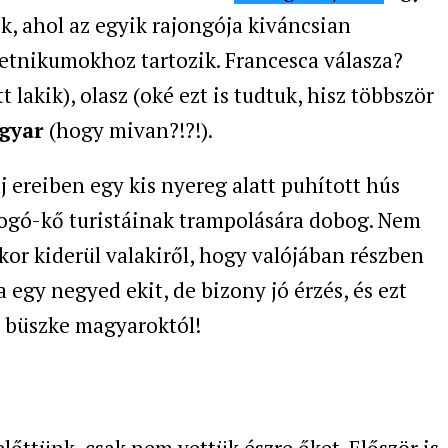
, ahol az egyik rajongója kiváncsian
 etnikumokhoz tartozik. Francesca válasza?
t lakik), olasz (oké ezt is tudtuk, hisz többször
gyar
(hogy mivan?!?!).
j ereiben egy kis nyereg alatt puhított hús
obogó-kő turistáinak trampolására dobog. Nem
kor kiderül valakiről, hogy valójában részben
egy negyed ekit, de bizony jó érzés, és ezt
, büszke magyaroktól!