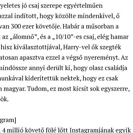
yeletes jó csaj szerepe egyértelműen
 azzal indított, hogy közölte mindenkivel, ő
van 300 ezer követője. Habár a műsorban a
t az „álomnő”, és a „10/10”-es csaj, elég hamar
 hisz kiválasztottjával,
Harry-vel ők szegték
atosan apasztva ezzel a végső nyereményt. Az
ndössze annyi derült ki, hogy olasz családja
munkával kiderítettük nektek, hogy ez csak
n magyar. Tudom, ez most kicsit sok egyszerre,
ök.
agram]
 4 millió követő fölé lőtt
Instagramjának
egyik