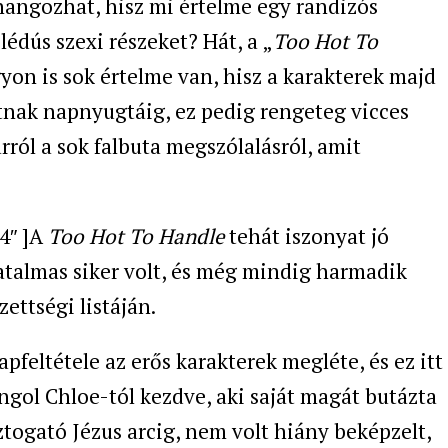
hangozhat, hisz mi értelme egy randizós
lédús szexi részeket? Hát, a „
Too Hot To
on is sok értelme van, hisz a karakterek majd
nak napnyugtáig, ez pedig rengeteg vicces
arról a sok falbuta megszólalásról, amit
4″ ]A
Too Hot To Handle
tehát iszonyat jó
atalmas siker volt, és még mindig harmadik
ettségi listáján.
pfeltétele az erős karakterek megléte, és ez itt
gol Chloe-tól kezdve, aki saját magát butázta
ztogató Jézus arcig, nem volt hiány beképzelt,