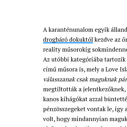
A karanténunalom egyik álland
drogbáró dokuktól
kezdve az ő
reality műsorokig sokmindennel
Az utóbbi kategóriába tartozik
című műsora is, mely a Love Is
válasszanak csak maguknak pár
megtiltották a jelentkezőknek,
kanos kihágókat azzal büntett
pénzösszegeket vontak le, így 
volt, hogy mindannyian magukat