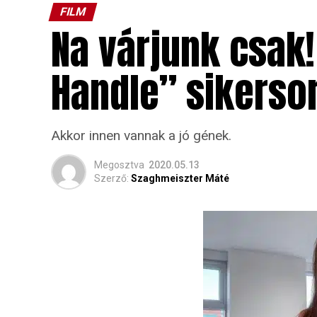
FILM
Na várjunk csak!
Handle” sikerso
Akkor innen vannak a jó gének.
Megosztva
2020.05.13
Szerző:
Szaghmeiszter Máté