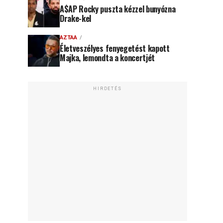
A$AP Rocky puszta kézzel bunyózna
Drake-kel
AZTAA
Életveszélyes fenyegetést kapott
Majka, lemondta a koncertjét
HIRDETÉS