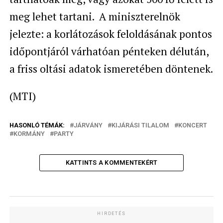
meg lehet tartani. A miniszterelnök
jelezte: a korlátozások feloldásának pontos
időpontjáról várhatóan pénteken délután,
a friss oltási adatok ismeretében döntenek.
(MTI)
HASONLÓ TÉMÁK:
JÁRVÁNY
KIJÁRÁSI TILALOM
KONCERT
KORMÁNY
PARTY
KATTINTS A KOMMENTEKÉRT
HIRDETÉS