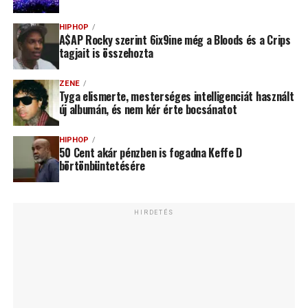
HIPHOP
A$AP Rocky szerint 6ix9ine még a Bloods és a Crips
tagjait is összehozta
ZENE
Tyga elismerte, mesterséges intelligenciát használt
új albumán, és nem kér érte bocsánatot
HIPHOP
50 Cent akár pénzben is fogadna Keffe D
börtönbüntetésére
HIRDETÉS