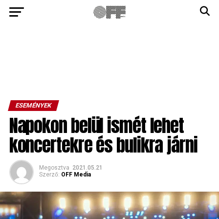
ESEMÉNYEK
Napokon belül ismét lehet
koncertekre és bulikra járni
Megosztva
2021.05.21
Szerző:
OFF Media