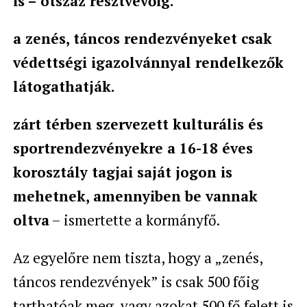
is – ötszáz résztvevőig.
a zenés, táncos rendezvényeket csak
védettségi igazolvánnyal rendelkezők
látogathatják.
zárt térben szervezett kulturális és
sportrendezvényekre a 16-18 éves
korosztály tagjai saját jogon is
mehetnek, amennyiben be vannak
oltva
– ismertette a kormányfő.
Az egyelőre nem tiszta, hogy a „zenés,
táncos rendezvények” is csak 500 főig
tarthatóak meg, vagy azokat 500 fő felett is