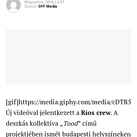
Megosztva
2016.12.07
Szerző:
OFF Media
[gif]https://media.giphy.com/media/cDTR5lQS
Új videóval jelentkezett a
Rios crew
. A
deszkás kollektíva „
Tood
” című
projektjében ismét budapesti helyszíneken