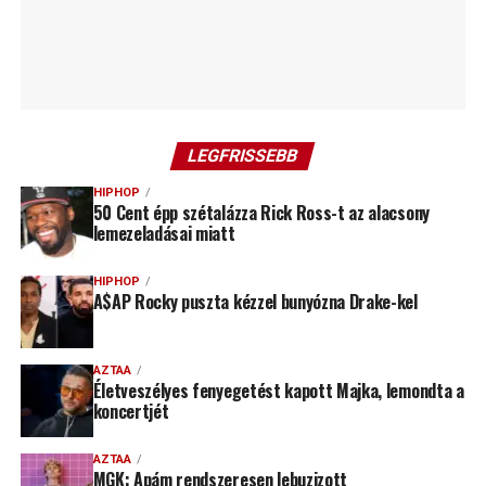
LEGFRISSEBB
HIPHOP
50 Cent épp szétalázza Rick Ross-t az alacsony
lemezeladásai miatt
HIPHOP
A$AP Rocky puszta kézzel bunyózna Drake-kel
AZTAA
Életveszélyes fenyegetést kapott Majka, lemondta a
koncertjét
AZTAA
MGK: Apám rendszeresen lebuzizott