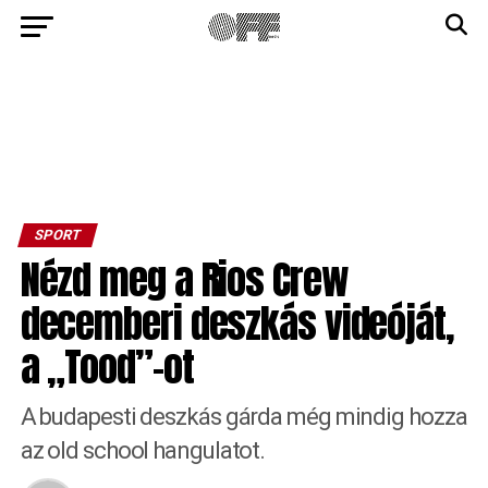
SPORT
Nézd meg a Rios Crew
decemberi deszkás videóját,
a „Tood”-ot
A budapesti deszkás gárda még mindig hozza
az old school hangulatot.