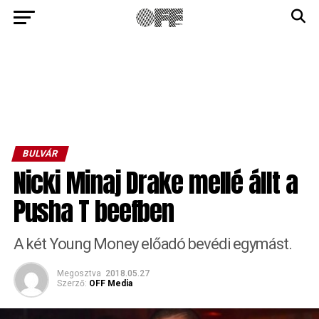
BULVÁR
Nicki Minaj Drake mellé állt a
Pusha T beefben
A két Young Money előadó bevédi egymást.
Megosztva
2018.05.27
Szerző:
OFF Media