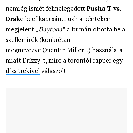
nemrég ismét felmelegedett
Pusha T vs.
Drak
e beef kapcsán. Push a pénteken
megjelent „
Daytona
” albumán oltotta be a
szellemírók (konkrétan
megnevezve
Quentin Miller-t)
használata
miatt Drizzy-t, mire a torontói rapper egy
diss trekivel
válaszolt.