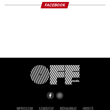
FACEBOOK
IMPRESSZUM
SZABÁLYZAT
MÉDIAAJÁNLAT
HIRDETŐ