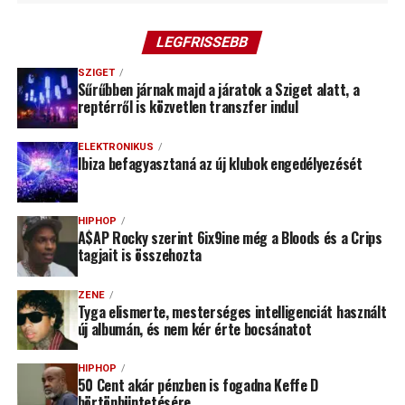
LEGFRISSEBB
SZIGET
Sűrűbben járnak majd a járatok a Sziget alatt, a
reptérről is közvetlen transzfer indul
ELEKTRONIKUS
Ibiza befagyasztaná az új klubok engedélyezését
HIPHOP
A$AP Rocky szerint 6ix9ine még a Bloods és a Crips
tagjait is összehozta
ZENE
Tyga elismerte, mesterséges intelligenciát használt
új albumán, és nem kér érte bocsánatot
HIPHOP
50 Cent akár pénzben is fogadna Keffe D
börtönbüntetésére