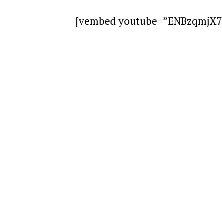
[vembed youtube=”ENBzqmjX7l