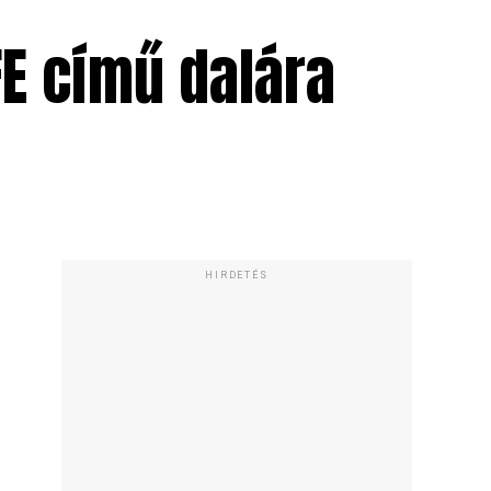
EFE című dalára
HIRDETÉS