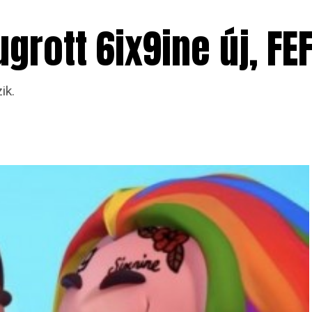
ugrott 6ix9ine új, F
ik.