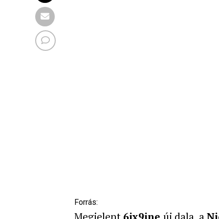
Forrás:
Megjelent
6ix9ine
új dala, a
Ni