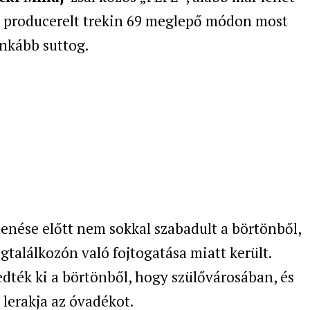
al producerelt trekin 69 meglepő módon most
inkább suttog.
lenése előtt nem sokkal szabadult a börtönből,
gtalálkozón való fojtogatása miatt került.
gedték ki a börtönből, hogy szülővárosában, és
 lerakja az óvadékot.