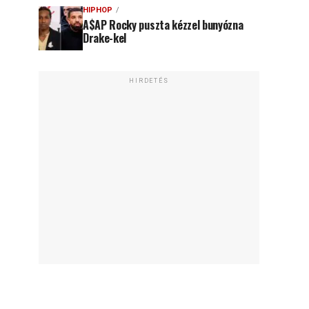
HIPHOP
A$AP Rocky puszta kézzel bunyózna
Drake-kel
HIRDETÉS