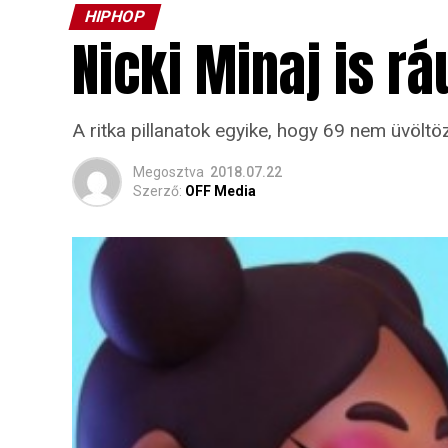
HIPHOP
Nicki Minaj is rá
A ritka pillanatok egyike, hogy 69 nem üvöltöz
Megosztva
2018.07.22
Szerző:
OFF Media