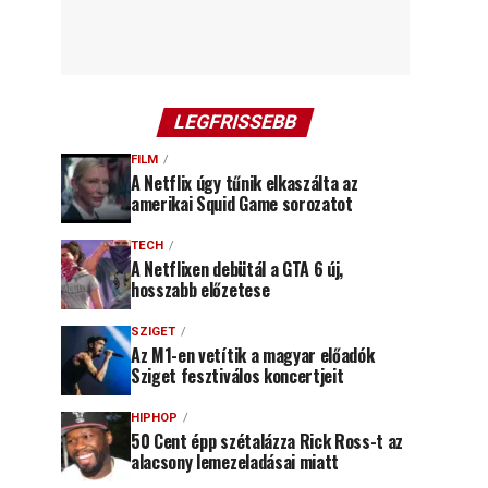
LEGFRISSEBB
FILM
A Netflix úgy tűnik elkaszálta az
amerikai Squid Game sorozatot
TECH
A Netflixen debütál a GTA 6 új,
hosszabb előzetese
SZIGET
Az M1-en vetítik a magyar előadók
Sziget fesztiválos koncertjeit
HIPHOP
50 Cent épp szétalázza Rick Ross-t az
alacsony lemezeladásai miatt