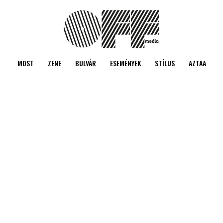
MOST
ZENE
BULVÁR
ESEMÉNYEK
STÍLUS
AZTAA