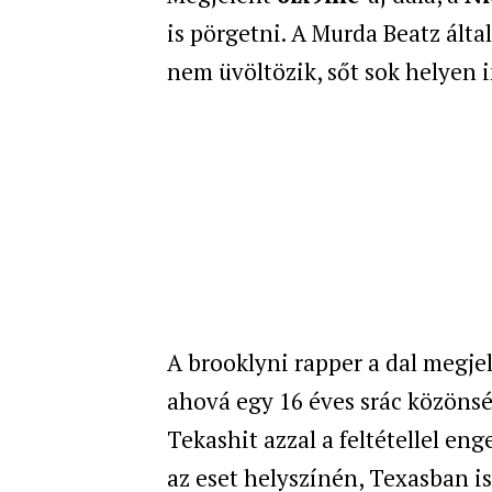
is pörgetni. A Murda Beatz ált
nem üvöltözik, sőt sok helyen 
A brooklyni rapper a dal megje
ahová egy 16 éves srác közönsé
Tekashit azzal a feltétellel en
az eset helyszínén, Texasban is