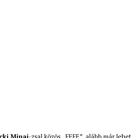
cki Minaj
-zsal közös „FEFE”, alább már lehet