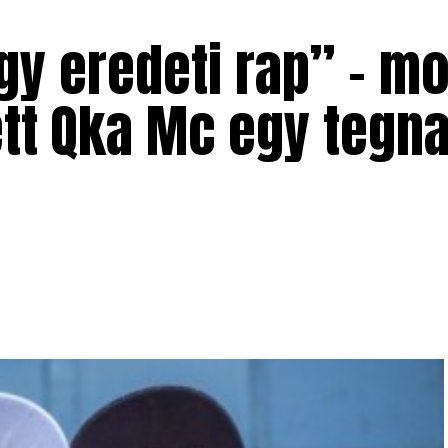
gy eredeti rap” – m
ett Qka Mc egy tegn