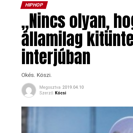
HIPHOP
„Nincs olyan, ho
államilag kitünt
interjúban
Okés. Köszi.
Megosztva
2019.04.10
Szerző:
Kócsi