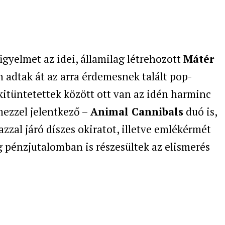
yelmet az idei, államilag létrehozott
Mátér
n adtak át az arra érdemesnek talált pop-
kitüntetettek között ott van az idén harminc
mezzel jelentkező –
Animal Cannibals
duó is,
azzal járó díszes okiratot, illetve emlékérmét
 pénzjutalomban is részesültek az elismerés