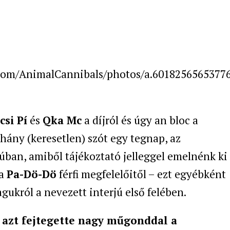
.com/AnimalCannibals/photos/a.6018256565377
csi Pí
és
Qka Mc
a díjról és úgy an bloc a
hány (keresetlen) szót egy tegnap, az
úban, amiből tájékoztató jelleggel emelnénk ki
 a
Pa-Dö-Dö
férfi megfelelőitől – ezt egyébként
król a nevezett interjú első felében.
 azt fejtegette nagy műgonddal a