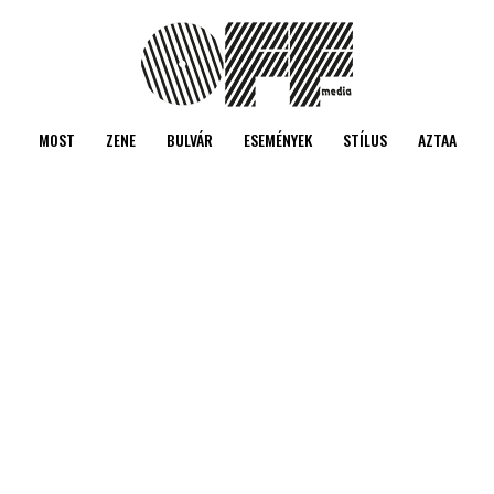
MOST
ZENE
BULVÁR
ESEMÉNYEK
STÍLUS
AZTAA