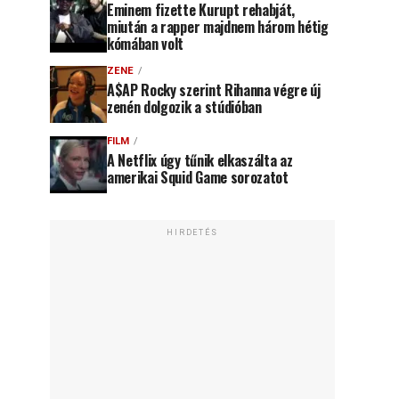
Eminem fizette Kurupt rehabját,
miután a rapper majdnem három hétig
kómában volt
ZENE
A$AP Rocky szerint Rihanna végre új
zenén dolgozik a stúdióban
FILM
A Netflix úgy tűnik elkaszálta az
amerikai Squid Game sorozatot
HIRDETÉS