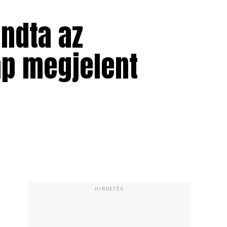
ondta az
ap megjelent
HIRDETÉS