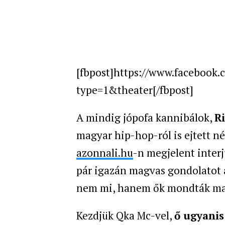
[fbpost]https://www.facebook
type=1&theater
[/fbpost]
A mindig jópofa kannibálok,
Ri
magyar hip-hop-ról is ejtett né
azonnali.hu
-n megjelent interj
pár igazán magvas gondolatot
nem mi, hanem ők mondták magu
Kezdjük Qka Mc-vel,
ő ugyanis