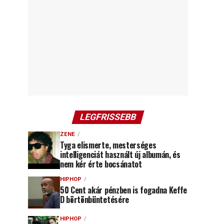
LEGFRISSEBB
ZENE
Tyga elismerte, mesterséges
intelligenciát használt új albumán, és
nem kér érte bocsánatot
HIPHOP
50 Cent akár pénzben is fogadna Keffe
D börtönbüntetésére
HIPHOP