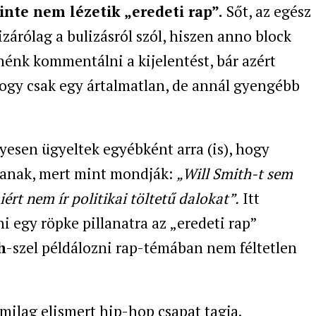
inte nem lézetik „eredeti rap”.
Sőt, az egész
izárólag a bulizásról szól, hiszen anno block
nénk kommentálni a kijelentést, bár azért
gy csak egy ártalmatlan, de annál gyengébb
nyesen ügyeltek egyébként arra (is), hogy
janak, mert mint mondják:
„Will Smith-t sem
ért nem ír politikai töltetű dalokat”.
Itt
 egy röpke pillanatra az „eredeti rap”
h
-szel példálozni rap-témában nem féltetlen
amilag elismert hip-hop csapat tagja.