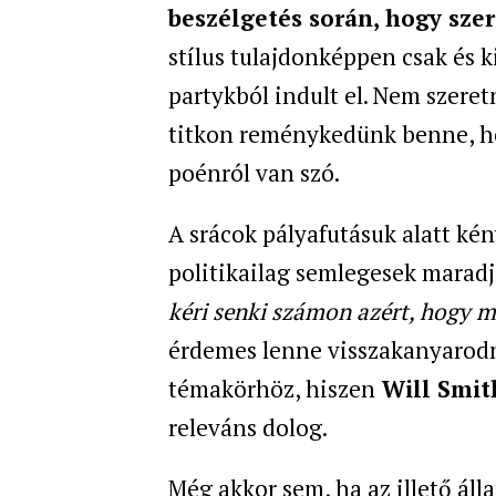
beszélgetés során, hogy szer
stílus tulajdonképpen csak és k
partykból indult el. Nem szeret
titkon reménykedünk benne, ho
poénról van szó.
A srácok pályafutásuk alatt ké
politikailag semlegesek marad
kéri senki számon azért, hogy mi
érdemes lenne visszakanyarodni
témakörhöz, hiszen
Will Smit
releváns dolog.
Még akkor sem, ha az illető áll