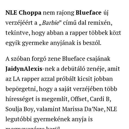
NLE Choppa
nem rajong
Blueface
új
verzéjéért a „
Barbie
” című dal remixén,
tekintve, hogy abban a rapper többek közt
egyik gyermeke anyjának is beszól.
A szóban forgó zene Blueface csajának
JaidynAlexis
-nek a debütáló zenéje, amit
az LA rapper azzal próbált kicsit jobban
bepörgetni, hogy a saját verzéjében több
hírességet is megemlít, Offset, Cardi B,
Soulja Boy, valamint Marissa Da’Nae, NLE
legutóbbi gyermekének anyja is
megnevezésre kerül.