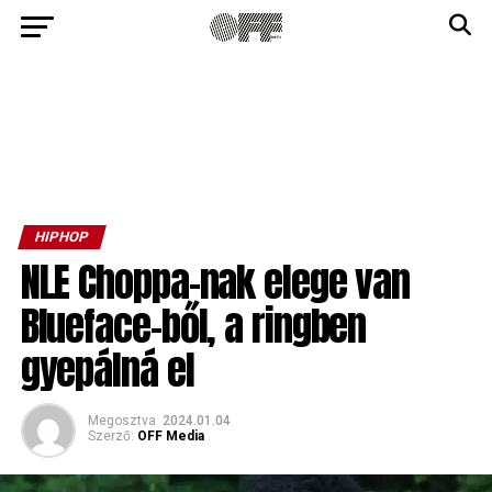
HIPHOP
NLE Choppa-nak elege van
Blueface-ből, a ringben
gyepálná el
Megosztva
2024.01.04
Szerző:
OFF Media