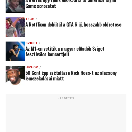
A Netflix úgy tűnik elkaszálta az amerikai Squid
Game sorozatot
TECH
A Netflixen debütál a GTA 6 új, hosszabb előzetese
SZIGET
Az M1-en vetítik a magyar előadók Sziget
fesztiválos koncertjeit
HIPHOP
50 Cent épp szétalázza Rick Ross-t az alacsony
lemezeladásai miatt
HIRDETÉS