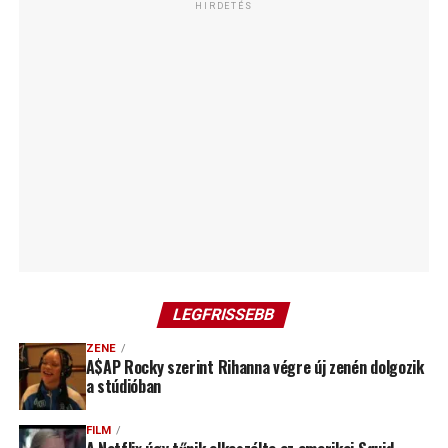
HIRDETÉS
LEGFRISSEBB
ZENE
A$AP Rocky szerint Rihanna végre új zenén dolgozik
a stúdióban
FILM