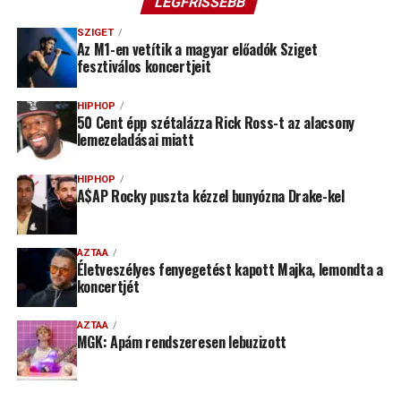
LEGFRISSEBB
SZIGET
Az M1-en vetítik a magyar előadók Sziget
fesztiválos koncertjeit
HIPHOP
50 Cent épp szétalázza Rick Ross-t az alacsony
lemezeladásai miatt
HIPHOP
A$AP Rocky puszta kézzel bunyózna Drake-kel
AZTAA
Életveszélyes fenyegetést kapott Majka, lemondta a
koncertjét
AZTAA
MGK: Apám rendszeresen lebuzizott