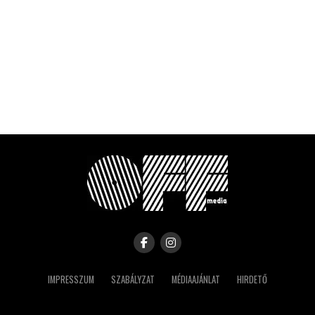
IMPRESSZUM
SZABÁLYZAT
MÉDIAAJÁNLAT
HIRDETŐ