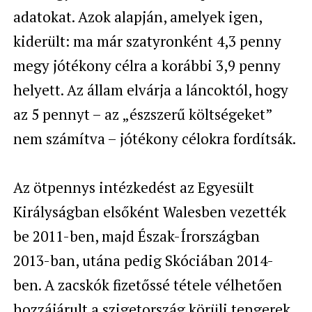
adatokat. Azok alapján, amelyek igen,
kiderült: ma már szatyronként 4,3 penny
megy jótékony célra a korábbi 3,9 penny
helyett. Az állam elvárja a láncoktól, hogy
az 5 pennyt – az „észszerű költségeket”
nem számítva – jótékony célokra fordítsák.
Az ötpennys intézkedést az Egyesült
Királyságban elsőként Walesben vezették
be 2011-ben, majd Észak-Írországban
2013-ban, utána pedig Skóciában 2014-
ben.
A zacskók fizetőssé tétele vélhetően
hozzájárult a szigetország körüli tengerek