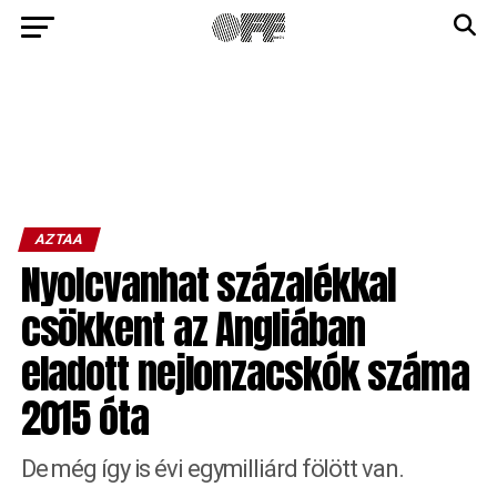
AZTAA
Nyolcvanhat százalékkal
csökkent az Angliában
eladott nejlonzacskók száma
2015 óta
De még így is évi egymilliárd fölött van.