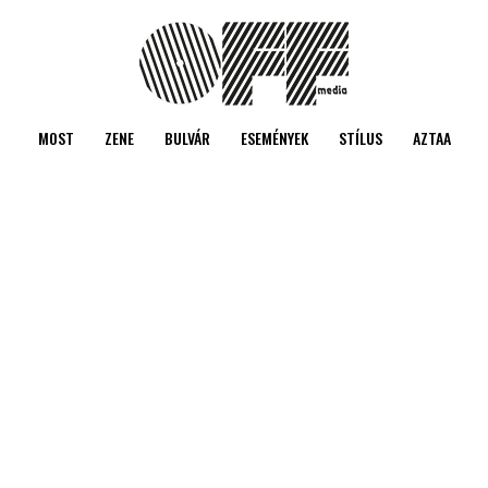
MOST
ZENE
BULVÁR
ESEMÉNYEK
STÍLUS
AZTAA