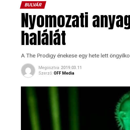
BULVÁR
Nyomozati anyago
halálát
A The Prodigy énekese egy hete lett öngyilko
Megosztva
2019.03.11
Szerző:
OFF Media