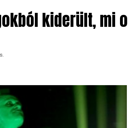
kból kiderült, mi ok
s.