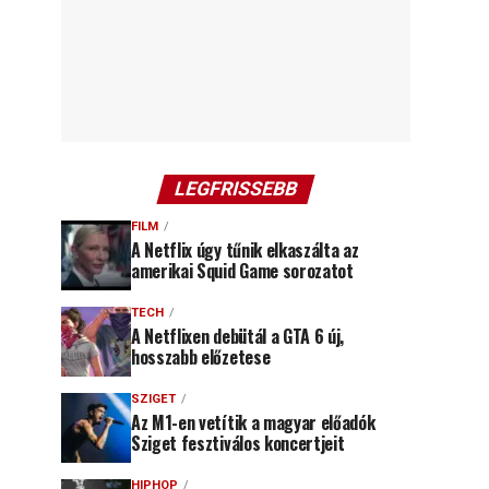
LEGFRISSEBB
FILM
A Netflix úgy tűnik elkaszálta az
amerikai Squid Game sorozatot
TECH
A Netflixen debütál a GTA 6 új,
hosszabb előzetese
SZIGET
Az M1-en vetítik a magyar előadók
Sziget fesztiválos koncertjeit
HIPHOP