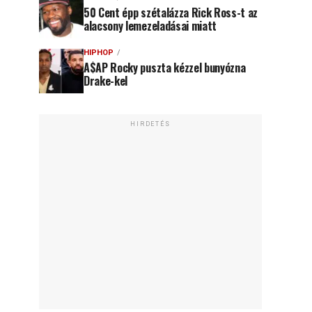
50 Cent épp szétalázza Rick Ross-t az
alacsony lemezeladásai miatt
HIPHOP
A$AP Rocky puszta kézzel bunyózna
Drake-kel
HIRDETÉS