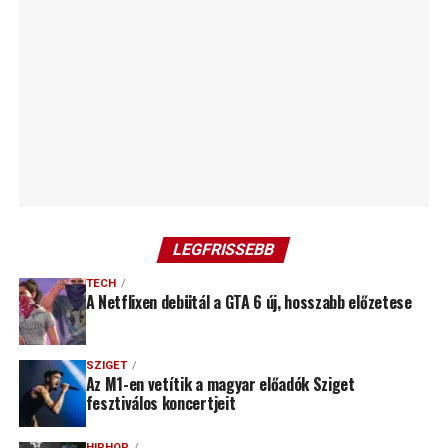
LEGFRISSEBB
TECH
A Netflixen debütál a GTA 6 új, hosszabb előzetese
SZIGET
Az M1-en vetítik a magyar előadók Sziget
fesztiválos koncertjeit
HIPHOP