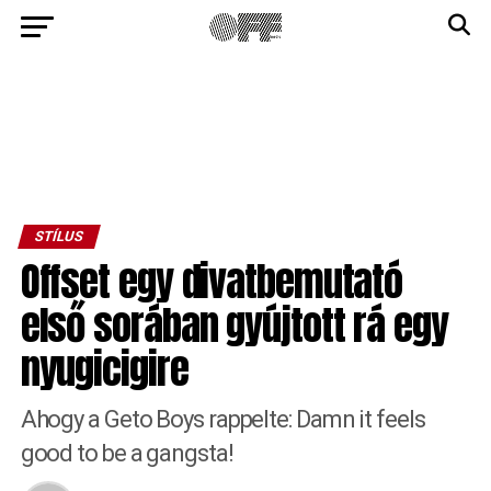
STÍLUS
Offset egy divatbemutató
első sorában gyújtott rá egy
nyugicigire
Ahogy a Geto Boys rappelte: Damn it feels
good to be a gangsta!