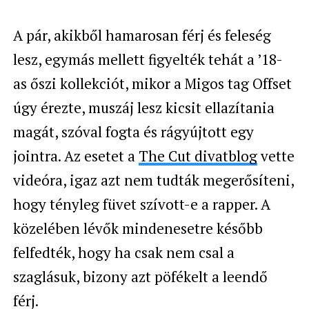
A pár, akikből hamarosan férj és feleség
lesz, egymás mellett figyelték tehát a ’18-
as őszi kollekciót, mikor a Migos tag Offset
úgy érezte, muszáj lesz kicsit ellazítania
magát, szóval fogta és rágyújtott egy
jointra. Az esetet a
The Cut divatblog
vette
videóra, igaz azt nem tudták megerősíteni,
hogy tényleg füvet szívott-e a rapper. A
közelében lévők mindenesetre később
felfedték, hogy ha csak nem csal a
szaglásuk, bizony azt pöfékelt a leendő
férj.