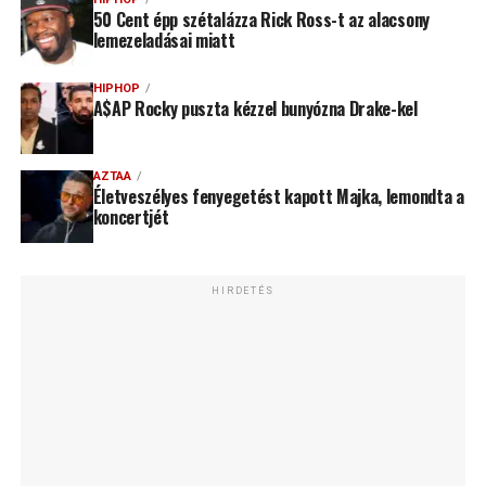
50 Cent épp szétalázza Rick Ross-t az alacsony
lemezeladásai miatt
HIPHOP
A$AP Rocky puszta kézzel bunyózna Drake-kel
AZTAA
Életveszélyes fenyegetést kapott Majka, lemondta a
koncertjét
HIRDETÉS