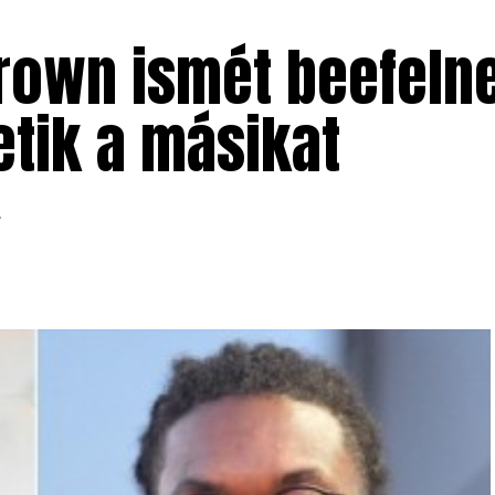
Brown ismét beefeln
etik a másikat
.