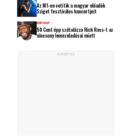
Az M1-en vetítik a magyar előadók
Sziget fesztiválos koncertjeit
HIPHOP
50 Cent épp szétalázza Rick Ross-t az
alacsony lemezeladásai miatt
HIRDETÉS