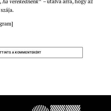
, ha verekednénk” –
utalva arra, hogy az
szája.
agram]
TTINTS A KOMMENTEKÉRT