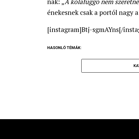
nak: „
A kólafüggő nem szeretné
énekesnek csak a portól nagy a 
[instagram]Btj-sgmAYns[/inst
HASONLÓ TÉMÁK:
KA