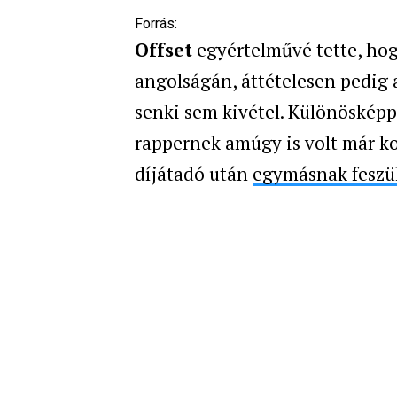
Forrás:
Offset
egyértelművé tette, hog
angolságán, áttételesen pedig 
senki sem kivétel. Különöskép
rappernek amúgy is volt már k
díjátadó után
egymásnak feszü