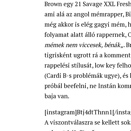
Brown egy 21 Savage XXL Fresh
ami alá az angol mémrapper, B
még akkor is elég gagyi mém, h
folyamat alatt álló rappernek,
mémek nem viccesek, bénák
„. 
tigrisként ugrott rá a kommen
rappelési stílusát, low key fe
(Cardi B-s problémák ugye), és 
próbál beefelni, ne Instán ko
baja van.
[instagram]Btj4dtThnn1[/inst
A viszontválaszra se kellett so