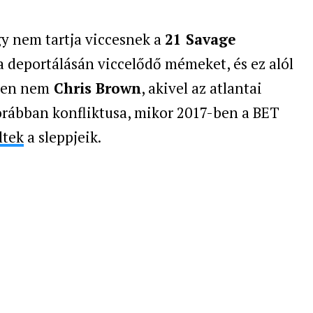
y nem tartja viccesnek a
21 Savage
a deportálásán viccelődő mémeket, és ez alól
pen nem
Chris Brown
, akivel az atlantai
orábban konfliktusa, mikor 2017-ben a BET
ltek
a sleppjeik.