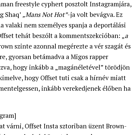
man freestyle cyphert posztolt Instagramjára,
ig Shaq’
„Mans Not Hot”
-ja volt bevágva. Ez
a valaki nem személyes spanja a deportálási
 Offset tehát beszólt a kommentszekcióban: „
a
Brown szinte azonnal megérezte a vér szagát és
tre, gyorsan betámadva a Migos rapper
lhozva, hogy inkább a „magánéletével” törödjön
kimelve, hogy Offset tuti csak a hírnév miatt
mmentelgessen, inkább verekedjenek élőben ha
agram]
kat várni, Offset Insta sztoriban üzent Brown-