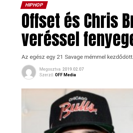
HIPHOP
Offset és Chris 
veréssel fenyeg
Az egész egy 21 Savage mémmel kezdődött
Megosztva
2019.02.07
Szerző:
OFF Media