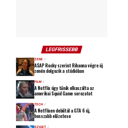
LEGFRISSEBB
ZENE
A$AP Rocky szerint Rihanna végre új
zenén dolgozik a stúdióban
FILM
A Netflix úgy tűnik elkaszálta az
amerikai Squid Game sorozatot
TECH
A Netflixen debütál a GTA 6 új,
hosszabb előzetese
SZIGET