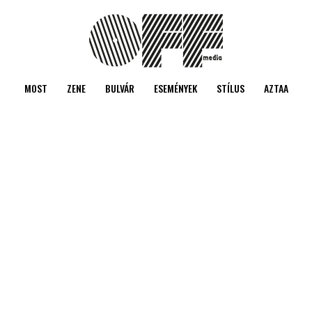
MOST
ZENE
BULVÁR
ESEMÉNYEK
STÍLUS
AZTAA