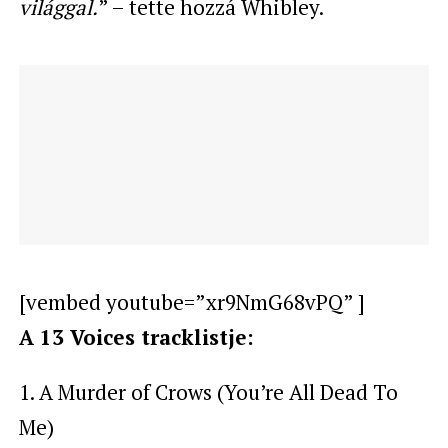
világgal.
” – tette hozzá Whibley.
[vembed youtube=”xr9NmG68vPQ” ]
A 13 Voices tracklistje:
1. A Murder of Crows (You’re All Dead To
Me)