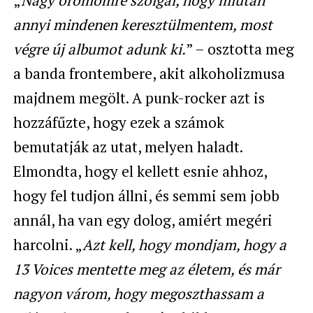
„
Nagy örömömre szolgál, hogy miután
annyi mindenen keresztülmentem, most
végre új albumot adunk ki.
” – osztotta meg
a banda frontembere, akit alkoholizmusa
majdnem megölt. A punk-rocker azt is
hozzáfűzte, hogy ezek a számok
bemutatják az utat, melyen haladt.
Elmondta, hogy el kellett esnie ahhoz,
hogy fel tudjon állni, és semmi sem jobb
annál, ha van egy dolog, amiért megéri
harcolni. „
Azt kell, hogy mondjam, hogy a
13 Voices mentette meg az életem, és már
nagyon várom, hogy megoszthassam a