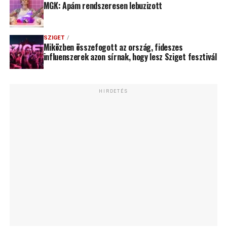
MGK: Apám rendszeresen lebuzizott
SZIGET
Miközben összefogott az ország, fideszes
influenszerek azon sírnak, hogy lesz Sziget fesztivál
HIRDETÉS