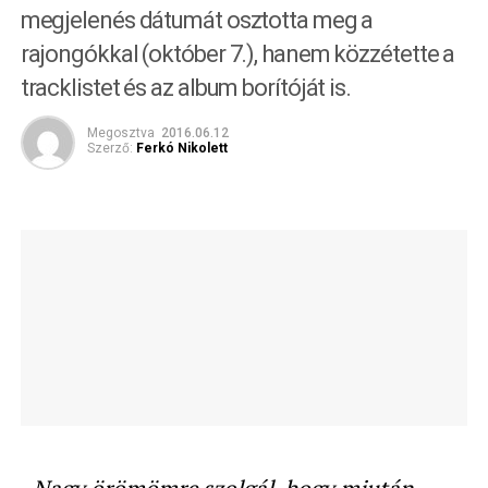
megjelenés dátumát osztotta meg a
rajongókkal (október 7.), hanem közzétette a
tracklistet és az album borítóját is.
Megosztva
2016.06.12
Szerző:
Ferkó Nikolett