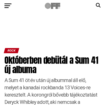
ROCK
Októberben debütál a Sum 41
új albuma
A Sum 41 öt év után új albummal áll elő,
melyet a kanadai rockbanda 13 Voices-re
keresztelt. A korongról bővebb tájékoztatást
Deryck Whibley adott, aki nemcsak a