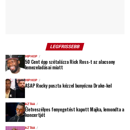
LEGFRISSEBB
HIPHOP
50 Cent épp szétalázza Rick Ross-t az alacsony
lemezeladásai miatt
HIPHOP
A$AP Rocky puszta kézzel bunyózna Drake-kel
AZTAA
Életveszélyes fenyegetést kapott Majka, lemondta a
koncertjét
AZTAA