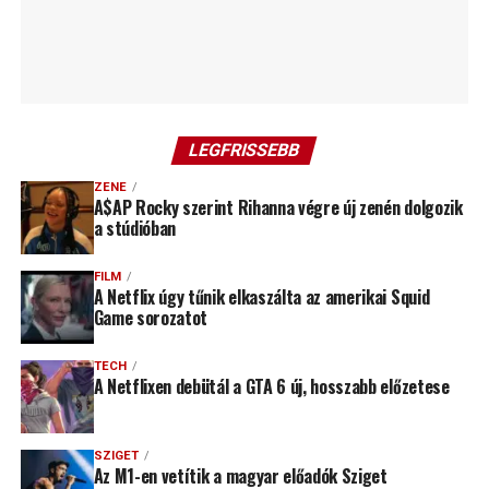
LEGFRISSEBB
ZENE
A$AP Rocky szerint Rihanna végre új zenén dolgozik
a stúdióban
FILM
A Netflix úgy tűnik elkaszálta az amerikai Squid
Game sorozatot
TECH
A Netflixen debütál a GTA 6 új, hosszabb előzetese
SZIGET
Az M1-en vetítik a magyar előadók Sziget