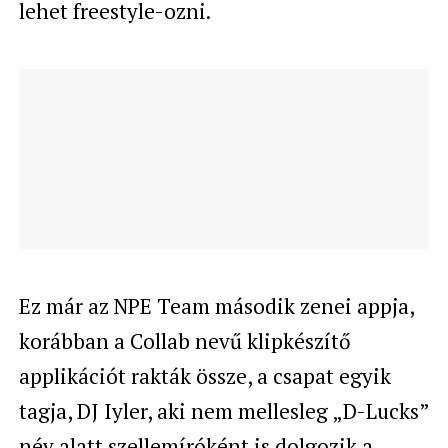
lehet freestyle-ozni.
Ez már az NPE Team második zenei appja,
korábban a Collab nevű klipkészítő
applikációt rakták össze, a csapat egyik
tagja, DJ Iyler, aki nem mellesleg „D-Lucks”
név alatt
szellemíróként
is dolgozik a