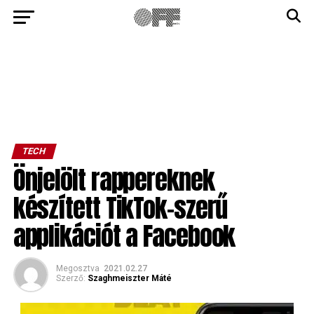
TECH
Önjelölt rappereknek
készített TikTok-szerű
applikációt a Facebook
Megosztva
2021.02.27
Szerző:
Szaghmeiszter Máté