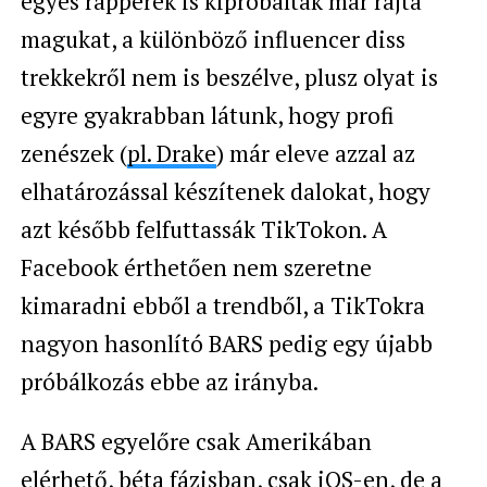
egyes rapperek is kipróbálták már rajta
magukat, a különböző influencer diss
trekkekről nem is beszélve, plusz olyat is
egyre gyakrabban látunk, hogy profi
zenészek (
pl. Drake
) már eleve azzal az
elhatározással készítenek dalokat, hogy
azt később felfuttassák TikTokon. A
Facebook érthetően nem szeretne
kimaradni ebből a trendből, a TikTokra
nagyon hasonlító BARS pedig egy újabb
próbálkozás ebbe az irányba.
A BARS egyelőre csak Amerikában
elérhető, béta fázisban, csak
iOS-en
, de a