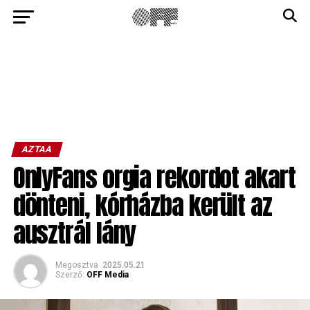
AZTAA
OnlyFans orgia rekordot akart
dönteni, kórházba került az
ausztrál lány
Megosztva
2025.05.21
Szerző:
OFF Media