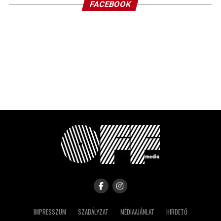
FACEBOOK
IMPRESSZUM
SZABÁLYZAT
MÉDIAAJÁNLAT
HIRDETŐ