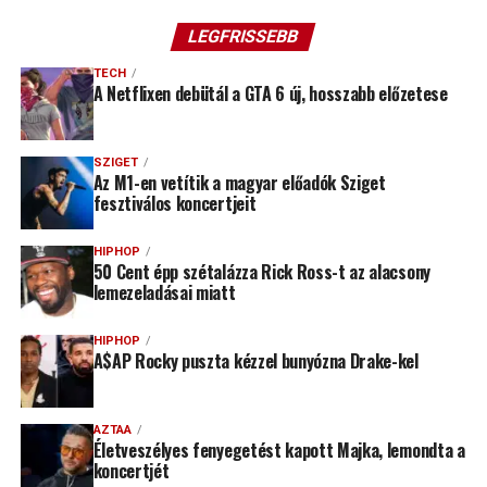
LEGFRISSEBB
TECH
A Netflixen debütál a GTA 6 új, hosszabb előzetese
SZIGET
Az M1-en vetítik a magyar előadók Sziget
fesztiválos koncertjeit
HIPHOP
50 Cent épp szétalázza Rick Ross-t az alacsony
lemezeladásai miatt
HIPHOP
A$AP Rocky puszta kézzel bunyózna Drake-kel
AZTAA
Életveszélyes fenyegetést kapott Majka, lemondta a
koncertjét