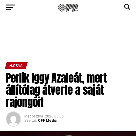
AZTAA
Perlik Iggy Azaleát, mert
állítólag átverte a saját
rajongóit
Megosztva
2026.05.06
Szerző:
OFF Media