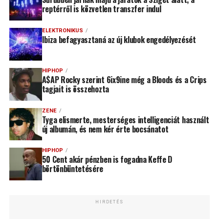
reptérről is közvetlen transzfer indul
ELEKTRONIKUS
Ibiza befagyasztaná az új klubok engedélyezését
HIPHOP
A$AP Rocky szerint 6ix9ine még a Bloods és a Crips
tagjait is összehozta
ZENE
Tyga elismerte, mesterséges intelligenciát használt
új albumán, és nem kér érte bocsánatot
HIPHOP
50 Cent akár pénzben is fogadna Keffe D
börtönbüntetésére
HIRDETÉS