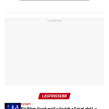
HIRDETÉS
LEGFRISSEBB
SZIGET
Sűrűbben járnak majd a járatok a Sziget alatt, a