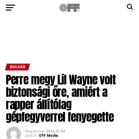
BULVÁR
Perre megy Lil Wayne volt
biztonsági őre, amiért a
rapper állítólag
gépfegyverrel fenyegette
Megosztva
2022.01.04
Szerző:
OFF Media