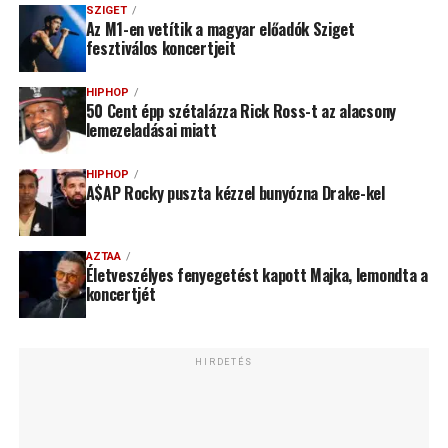
SZIGET
Az M1-en vetítik a magyar előadók Sziget
fesztiválos koncertjeit
HIPHOP
50 Cent épp szétalázza Rick Ross-t az alacsony
lemezeladásai miatt
HIPHOP
A$AP Rocky puszta kézzel bunyózna Drake-kel
AZTAA
Életveszélyes fenyegetést kapott Majka, lemondta a
koncertjét
HIRDETÉS