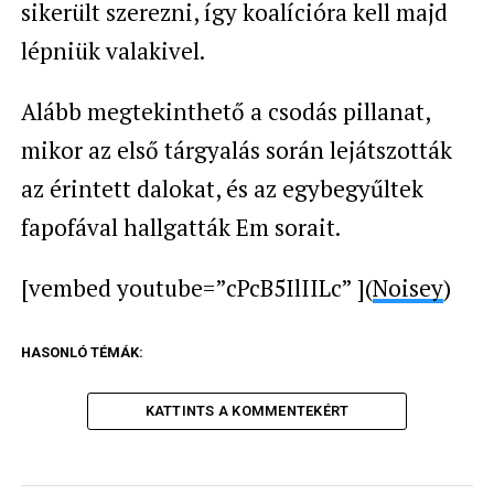
sikerült szerezni, így koalícióra kell majd
lépniük valakivel.
Alább megtekinthető a csodás pillanat,
mikor az első tárgyalás során lejátszották
az érintett dalokat, és az egybegyűltek
fapofával hallgatták Em sorait.
[vembed youtube=”cPcB5IlIILc” ](
Noisey
)
HASONLÓ TÉMÁK:
KATTINTS A KOMMENTEKÉRT