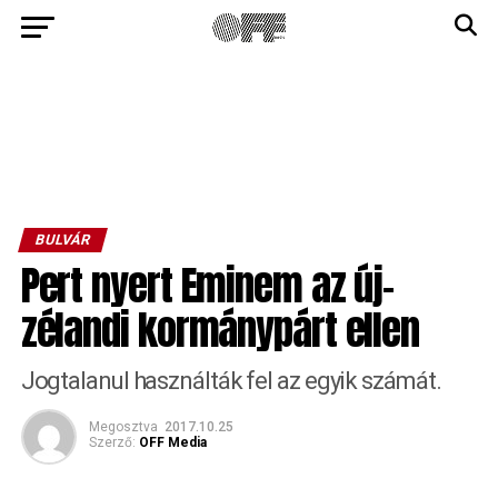
BULVÁR
Pert nyert Eminem az új-
zélandi kormánypárt ellen
Jogtalanul használták fel az egyik számát.
Megosztva
2017.10.25
Szerző:
OFF Media