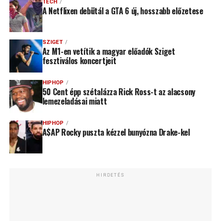
TECH
A Netflixen debütál a GTA 6 új, hosszabb előzetese
SZIGET
Az M1-en vetítik a magyar előadók Sziget
fesztiválos koncertjeit
HIPHOP
50 Cent épp szétalázza Rick Ross-t az alacsony
lemezeladásai miatt
HIPHOP
A$AP Rocky puszta kézzel bunyózna Drake-kel
HIRDETÉS