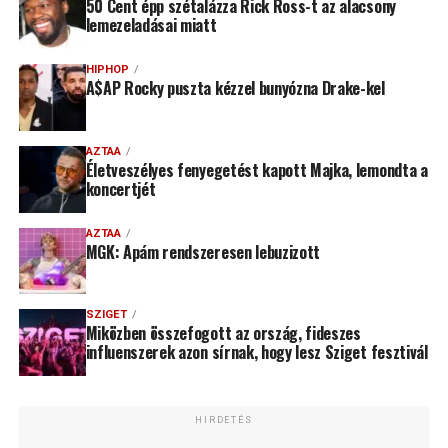
50 Cent épp szétalázza Rick Ross-t az alacsony
lemezeladásai miatt
HIPHOP
A$AP Rocky puszta kézzel bunyózna Drake-kel
AZTAA
Életveszélyes fenyegetést kapott Majka, lemondta a
koncertjét
AZTAA
MGK: Apám rendszeresen lebuzizott
SZIGET
Miközben összefogott az ország, fideszes
influenszerek azon sírnak, hogy lesz Sziget fesztivál
HIRDETÉS