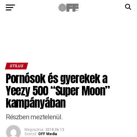
STÍLUS
Pornósok és gyerekek a
Yeezy 500 “Super Moon”
kampányában
Részben meztelenül.
Megosztva
2018.06.13
Szerző:
OFF Media