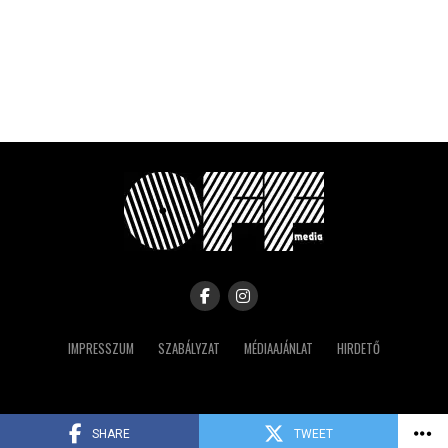
IMPRESSZUM
SZABÁLYZAT
MÉDIAAJÁNLAT
HIRDETŐ
Copyright © 2023 IRK
SHARE
TWEET