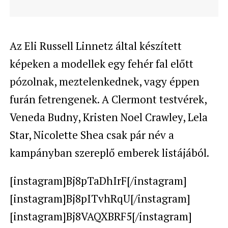
Az Eli Russell Linnetz által készített
képeken a modellek egy fehér fal előtt
pózolnak, meztelenkednek, vagy éppen
furán fetrengenek. A
Clermont testvérek,
Veneda Budny, Kristen Noel Crawley, L
ela
Star, Nicolette Shea csak pár név a
kampányban szereplő emberek listájából.
[instagram]Bj8pTaDhIrF[/instagram]
[instagram]Bj8pITvhRqU[/instagram]
[instagram]Bj8VAQXBRF5[/instagram]