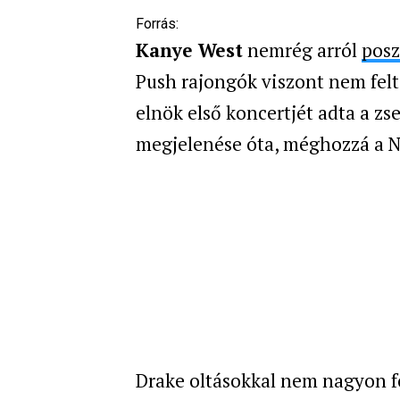
Forrás:
Kanye West
nemrég arról
posz
Push rajongók viszont nem fel
elnök első koncertjét adta a zse
megjelenése óta, méghozzá a Ne
Drake oltásokkal nem nagyon fo