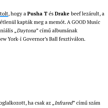
tolt
, hogy a
Pusha T
és
Drake
beef lezárult, a
tétlenül kapták meg a memót. A GOOD Music
niális „
Daytona
” című albumának
w York-i Governor’s Ball fesztiválon.
glalkozott, ha csak az „
Infrared
” című szám