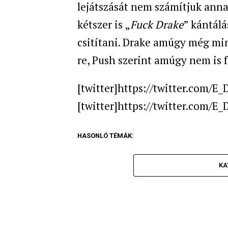
lejátszását nem számítjuk anna
kétszer is „
Fuck Drake
” kántálá
csitítani. Drake amúgy még mi
re, Push szerint amúgy nem is 
[twitter]https://twitter.com/E
[twitter]https://twitter.com/E
HASONLÓ TÉMÁK:
KA