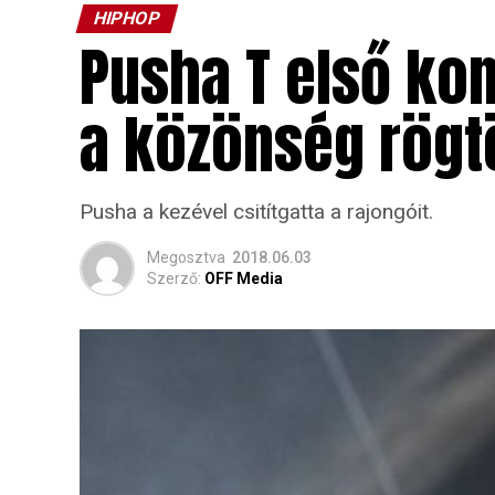
HIPHOP
Pusha T első ko
a közönség rögt
Pusha a kezével csitítgatta a rajongóit.
Megosztva
2018.06.03
Szerző:
OFF Media