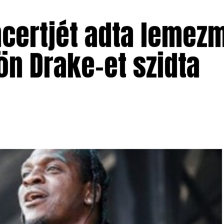
ncertjét adta lemez
ön Drake-et szidta