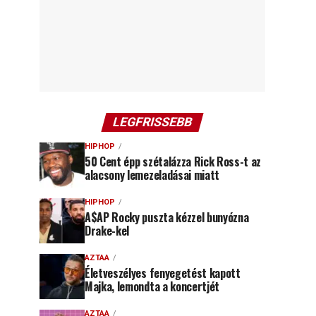
LEGFRISSEBB
HIPHOP
50 Cent épp szétalázza Rick Ross-t az
alacsony lemezeladásai miatt
HIPHOP
A$AP Rocky puszta kézzel bunyózna
Drake-kel
AZTAA
Életveszélyes fenyegetést kapott
Majka, lemondta a koncertjét
AZTAA