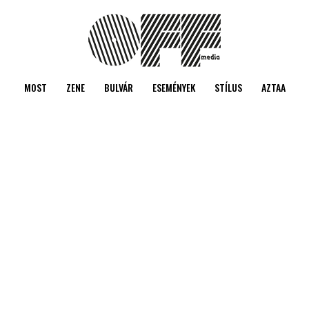
MOST
ZENE
BULVÁR
ESEMÉNYEK
STÍLUS
AZTAA