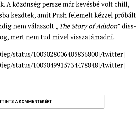
k. A közönség persze már kevésbé volt chill,
sba kezdtek, amit Push felemelt kézzel próbált
ndig nem válaszolt
„
The Story of Adidon
” diss-
fog, mert nem tud mivel visszatámadni.
_Diep/status/1003028006405836800[/twitter]
_Diep/status/1003049915734478848[/twitter]
TTINTS A KOMMENTEKÉRT