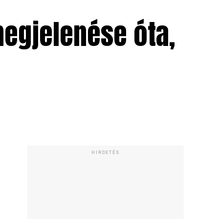
megjelenése óta,
HIRDETÉS